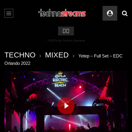
🏳️‍🌈
2 APPs für Techno Streams
TECHNO
MIXED
Yetep – Full Set – EDC
Orlando 2022
PLAY