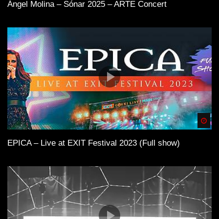
Ángel Molina – Sónar 2025 – ARTE Concert
Spä
EPICA – Live at EXIT Festival 2023 (Full show)