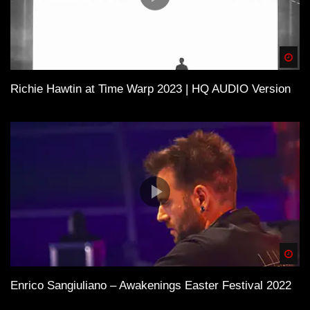
Spä
Richie Hawtin at Time Warp 2023 | HQ AUDIO Version
Spä
Enrico Sangiuliano – Awakenings Easter Festival 2022