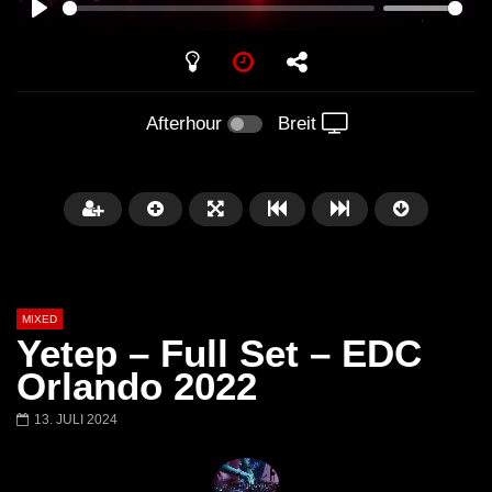
PLAY
Afterhour
Breit
MIXED
Yetep – Full Set – EDC
Orlando 2022
13. JULI 2024
Später
Barbara Lago @ Kappa
THEMBA @ CAPRI