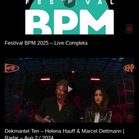
Spä
Festival BPM 2025 – Live Completa
Spä
Dekmantel Ten – Helena Hauff & Marcel Dettmann |
Radar – Aug 2 / 2024