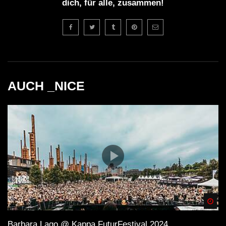
dich, für alle, zusammen!
AUCH _NICE
Spä
Barbara Lago @ Kappa FuturFestival 2024