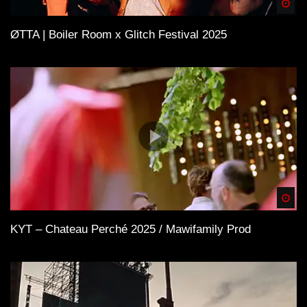
Spä
ØTTA | Boiler Room x Glitch Festival 2025
Spä
KYT – Chateau Perché 2025 / Mawifamily Prod