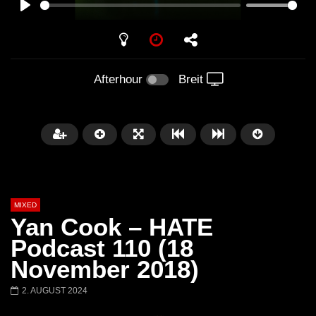
PLAY
Afterhour
Breit
MIXED
Yan Cook – HATE
Podcast 110 (18
November 2018)
Später
2. AUGUST 2024
Barbara Lago @ Kappa
THEMBA @ CAPRI