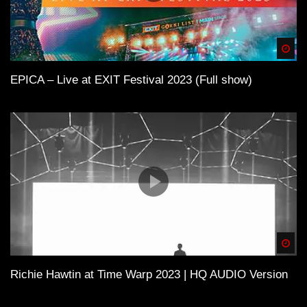
Spä
EPICA – Live at EXIT Festival 2023 (Full show)
Spä
Richie Hawtin at Time Warp 2023 | HQ AUDIO Version