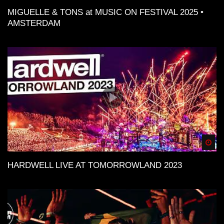
MIGUELLE & TONS at MUSIC ON FESTIVAL 2025 •
AMSTERDAM
Spä
HARDWELL LIVE AT TOMORROWLAND 2023