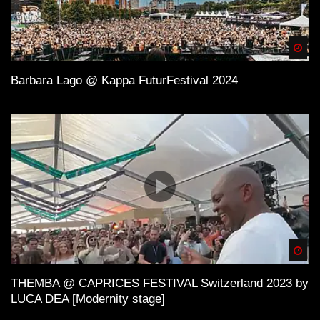
Spä
Barbara Lago @ Kappa FuturFestival 2024
Spä
THEMBA @ CAPRICES FESTIVAL Switzerland 2023 by
LUCA DEA [Modernity stage]