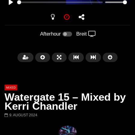
PLAY
Afterhour
Breit
MIXED
Watergate 15 – Mixed by
Kerri Chandler
9. AUGUST 2024
Später
Barbara Lago @ Kappa
THEMBA @ CAPRI