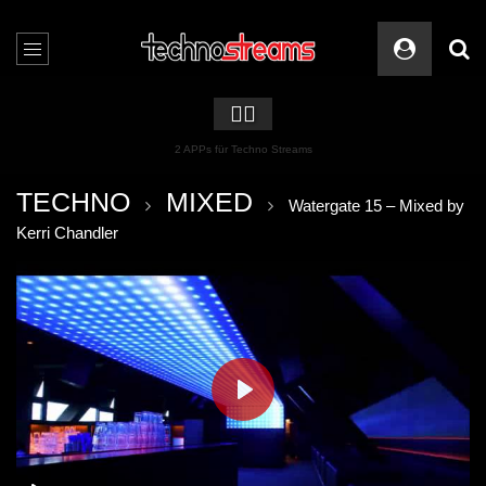
🏳️‍🌈
2 APPs für Techno Streams
TECHNO
MIXED
Watergate 15 – Mixed by
Kerri Chandler
PLAY