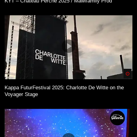
KYT – Chateau Perché 2025 / Mawifamily Prod
Spä
Kappa FuturFestival 2025: Charlotte De Witte on the
Voyager Stage