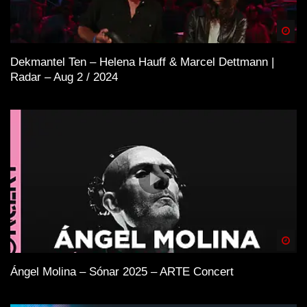
Spä
Dekmantel Ten – Helena Hauff & Marcel Dettmann |
Radar – Aug 2 / 2024
Spä
Ángel Molina – Sónar 2025 – ARTE Concert