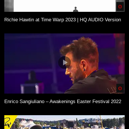
Spä
Richie Hawtin at Time Warp 2023 | HQ AUDIO Version
Spä
Enrico Sangiuliano – Awakenings Easter Festival 2022