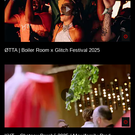
Spä
ØTTA | Boiler Room x Glitch Festival 2025
Spä