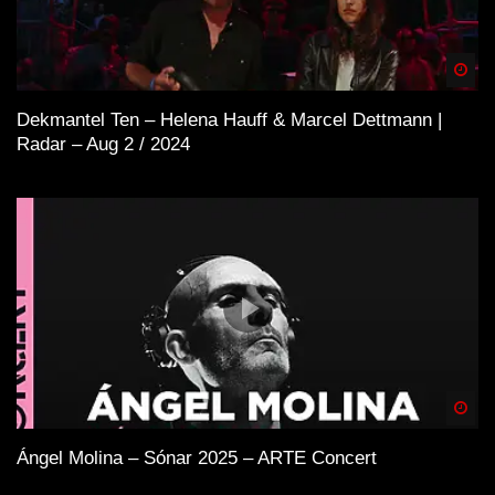
Spä
Dekmantel Ten – Helena Hauff & Marcel Dettmann |
Radar – Aug 2 / 2024
Spä
Ángel Molina – Sónar 2025 – ARTE Concert