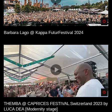
Spä
Barbara Lago @ Kappa FuturFestival 2024
Spä
THEMBA @ CAPRICES FESTIVAL Switzerland 2023 by
LUCA DEA [Modernity stage]