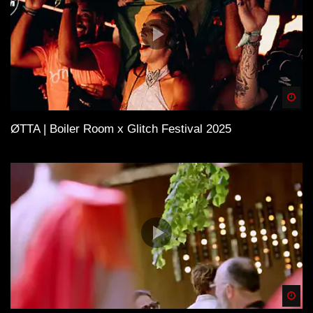
Spä
ØTTA | Boiler Room x Glitch Festival 2025
Spä