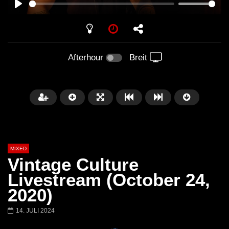
PLAY
Afterhour
Breit
MIXED
Vintage Culture
Livestream (October 24,
2020)
Später
14. JULI 2024
Barbara Lago @ Kappa
THEMBA @ CAPRI