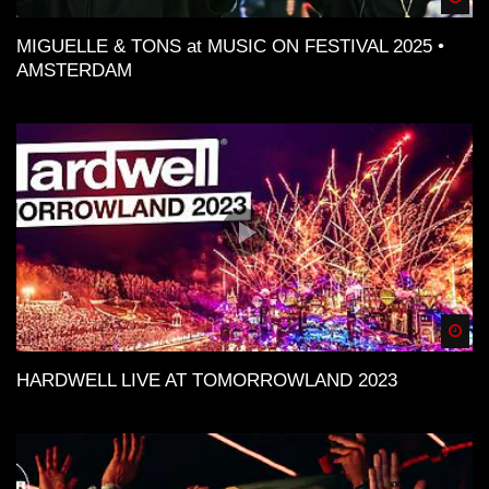
MIGUELLE & TONS at MUSIC ON FESTIVAL 2025 •
AMSTERDAM
Spä
HARDWELL LIVE AT TOMORROWLAND 2023