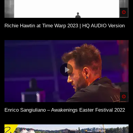
Spä
Richie Hawtin at Time Warp 2023 | HQ AUDIO Version
Spä
Enrico Sangiuliano – Awakenings Easter Festival 2022