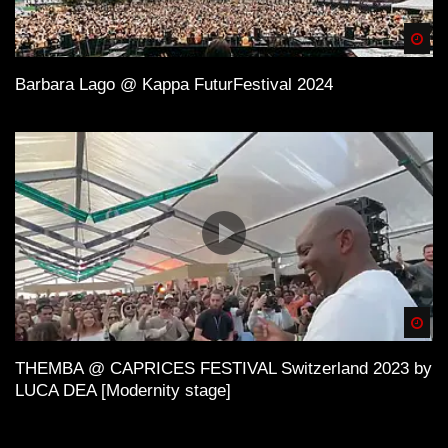
Spä
Barbara Lago @ Kappa FuturFestival 2024
Spä
THEMBA @ CAPRICES FESTIVAL Switzerland 2023 by
LUCA DEA [Modernity stage]