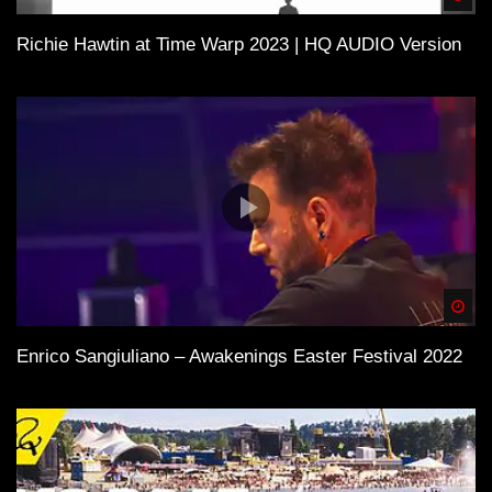
Richie Hawtin at Time Warp 2023 | HQ AUDIO Version
Spä
Enrico Sangiuliano – Awakenings Easter Festival 2022