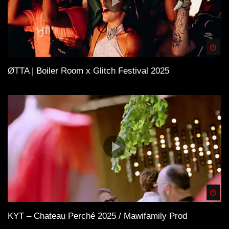
Spä
ØTTA | Boiler Room x Glitch Festival 2025
Spä
KYT – Chateau Perché 2025 / Mawifamily Prod