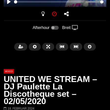
PLAY
Afterhour
Breit
MIXED
UNITED WE STREAM –
DJ Paulette La
Discotheque set –
Später
02/05/2020
Barbara Lago @ Kappa
THEMBA @ CAPRI
18. FEBRUAR 2024