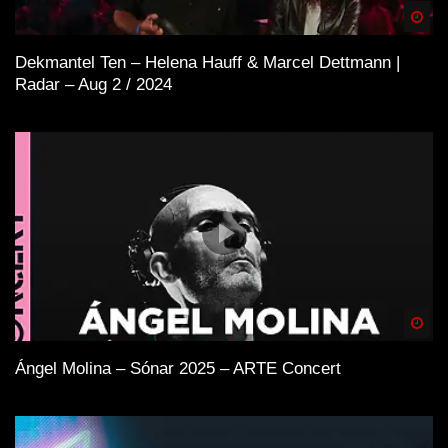
Spä
Dekmantel Ten – Helena Hauff & Marcel Dettmann |
Radar – Aug 2 / 2024
Spä
Ángel Molina – Sónar 2025 – ARTE Concert