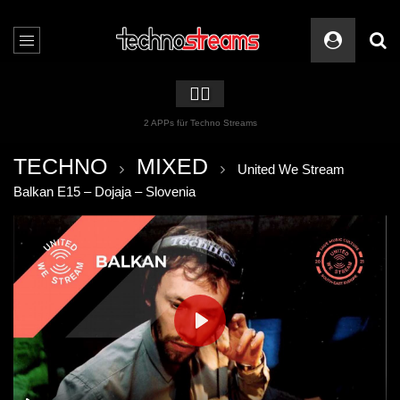
🏳️‍🌈
2 APPs für Techno Streams
TECHNO
MIXED
United We Stream
Balkan E15 – Dojaja – Slovenia
PLAY