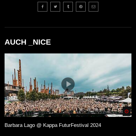
AUCH _NICE
Spä
Barbara Lago @ Kappa FuturFestival 2024