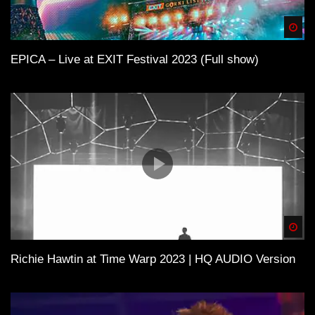
Spä
EPICA – Live at EXIT Festival 2023 (Full show)
Spä
Richie Hawtin at Time Warp 2023 | HQ AUDIO Version