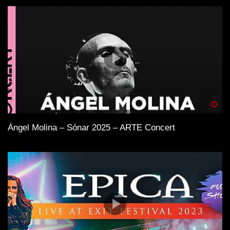
Spä
Ángel Molina – Sónar 2025 – ARTE Concert