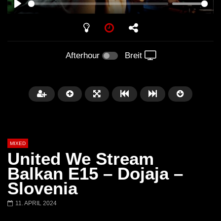
PLAY
Afterhour
Breit
MIXED
United We Stream
Balkan E15 – Dojaja –
Slovenia
Später
11. APRIL 2024
Barbara Lago @ Kappa
THEMBA @ CAPRI