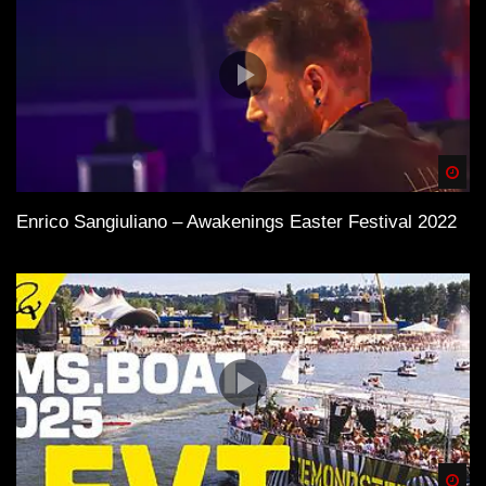
Spä
Enrico Sangiuliano – Awakenings Easter Festival 2022
Spä