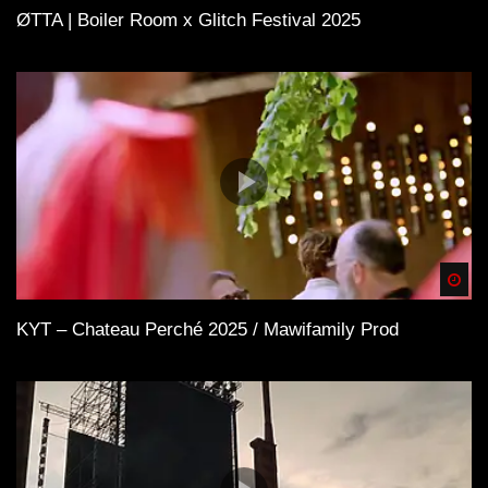
ØTTA | Boiler Room x Glitch Festival 2025
Spä
KYT – Chateau Perché 2025 / Mawifamily Prod