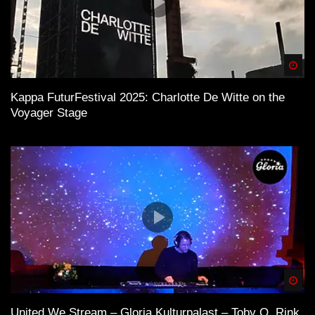
Spä
Kappa FuturFestival 2025: Charlotte De Witte on the
Voyager Stage
Spä
United We Stream – Gloria Kulturpalast – Toby O. Rink