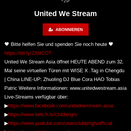
FuturFestival 2024
FESTIVAL Switzerla
LUCA DEA [Modernit
United We Stream
ABONNIEREN
🖤 ​​Bitte helfen Sie und spenden Sie noch heute 🖤
https://bit.ly/2XblCOT
United We Stream Asia öffnet HEUTE ABEND zum 32.
Mal seine virtuellen Türen mit WISE X .Tag in Chengdu
| China LINE-UP: Zhuoling DJ Blue Cora HAO Tobias
Patric Weitere Informationen: www.unitedwestream.asia
Live-Streams verfügbar über:
▶
https://www.facebook.com/unitedwestream.asia/
▶
https://www.twitch.tv/clubbingtv
▶
https://www.youtube.com/user/clubbingtvofficial