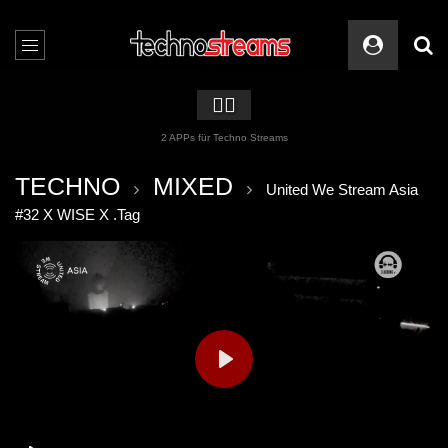
🏳️‍🌈
2 APPs für Techno Streams
TECHNO
MIXED
United We Stream Asia
#32 X WISE X .Tag
PLAY