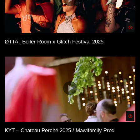
Spä
ØTTA | Boiler Room x Glitch Festival 2025
Spä
KYT – Chateau Perché 2025 / Mawifamily Prod