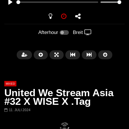
PLAY
Afterhour
Breit
MIXED
United We Stream Asia
#32 X WISE X .Tag
11. JULI 2024
Später
Barbara Lago @ Kappa
THEMBA @ CAPRI