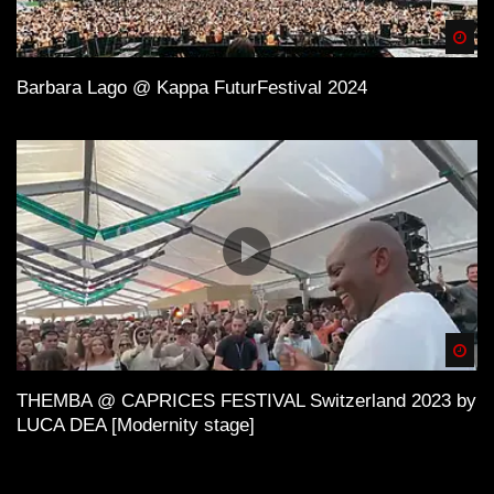
Spä
Barbara Lago @ Kappa FuturFestival 2024
Spä
THEMBA @ CAPRICES FESTIVAL Switzerland 2023 by
LUCA DEA [Modernity stage]