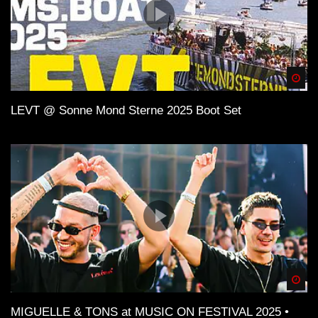
Spä
LEVT @ Sonne Mond Sterne 2025 Boot Set
Spä
MIGUELLE & TONS at MUSIC ON FESTIVAL 2025 •