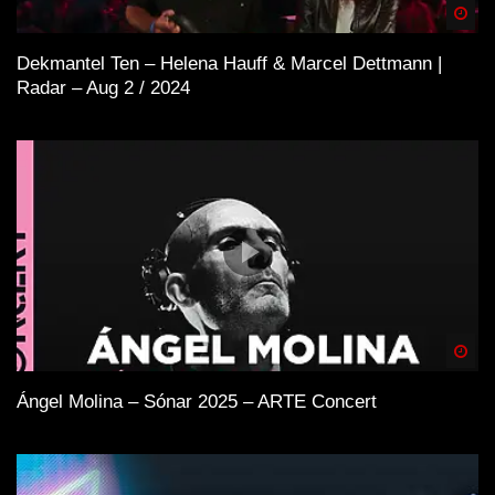
Spä
Dekmantel Ten – Helena Hauff & Marcel Dettmann |
Radar – Aug 2 / 2024
Spä
Ángel Molina – Sónar 2025 – ARTE Concert