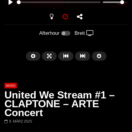
PLAY
Afterhour
Breit
MIXED
United We Stream #1 –
CLAPTONE – ARTE
Concert
Später
9. MÄRZ 2025
Barbara Lago @ Kappa
THEMBA @ CAPRI