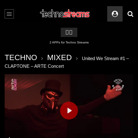
🏳️‍🌈
2 APPs für Techno Streams
TECHNO
MIXED
United We Stream #1 –
CLAPTONE – ARTE Concert
PLAY