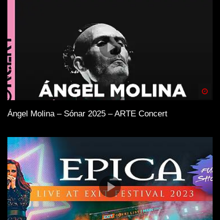
Spä
Ángel Molina – Sónar 2025 – ARTE Concert