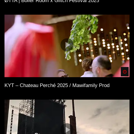
ØTTA | Boiler Room x Glitch Festival 2025
Spä
KYT – Chateau Perché 2025 / Mawifamily Prod