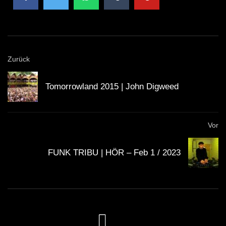
Die elektronische Musikszene hat in den letzten
Jahren einen enormen Aufschwung erlebt.
Die Zusammenarbeit von Musik und visueller Kunst
Zurück
schafft ein einzigartiges Erlebnis für die Zuschauer.
Tomorrowland 2015 | John Digweed
Die Musik von CLAPTONE vereint verschiedene
Genres und Stile zu einem einzigartigen Sound.
Vor
Die virtuelle Clubnacht von “United We Stream #1”
FUNK TRIBU | HÖR – Feb 1 / 2023
brachte die elektronische Musikszene direkt in die
Wohnzimmer der Zuschauer.
Die Magie der Musik verbindet Menschen auf der