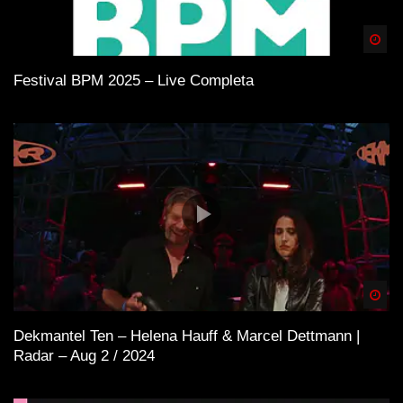
dem Video kannst du z.B. den
Klubnetz Dresden e.V.
Spä
unterstützen. Definitiv solltest Du Auftritte besuchen
und wenn Du einen Plattespieler hast, kaufe die besten
Festival BPM 2025 – Live Completa
Tracks auf Vinyl!
Spä
Dekmantel Ten – Helena Hauff & Marcel Dettmann |
Radar – Aug 2 / 2024