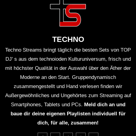
ganzen Welt und schafft ein Gefühl der
Gemeinschaft.
Kritische Analyse
TECHNO
Obwohl Events wie “United We Stream” eine großartige
Techno Streams bringt täglich die besten Sets von TOP
Möglichkeit bieten, die elektronische Musikszene zu
DJ' s aus dem technoioden Kulturuniversum, frisch und
unterstützen und zu fördern, werfen sie auch Fragen
mit höchster Qualität in der Auswahl über den Äther der
nach der Zukunft der Live-Veranstaltungen auf. Virtual
Moderne an den Start. Gruppendynamisch
Reality und Livestreams können zwar ein gewisses
zusammengestellt und Hand verlesen finden wir
Maß an Nähe und Intensität vermitteln, ersetzen jedoch
Außergewöhnliches und Ungehörtes zum Streaming auf
nicht das unmittelbare Erlebnis eines echten
Smartphones, Tablets und PCs.
Meld dich an und
Clubabends. Es bleibt abzuwarten, wie sich die
baue dir deine eigenen Playlisten individuell für
Musikindustrie in Zukunft entwickeln wird und ob
dich, für alle, zusammen!
virtuelle Events langfristig eine Alternative oder eine