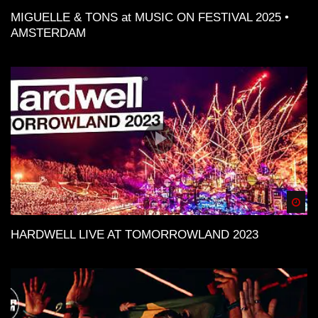
MIGUELLE & TONS at MUSIC ON FESTIVAL 2025 •
AMSTERDAM
Spä
HARDWELL LIVE AT TOMORROWLAND 2023