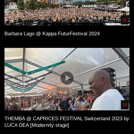
Spä
Barbara Lago @ Kappa FuturFestival 2024
Spä
THEMBA @ CAPRICES FESTIVAL Switzerland 2023 by
LUCA DEA [Modernity stage]