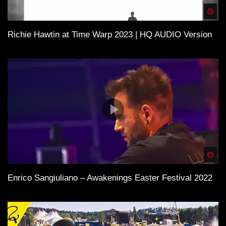
Spä
Richie Hawtin at Time Warp 2023 | HQ AUDIO Version
Spä
Enrico Sangiuliano – Awakenings Easter Festival 2022