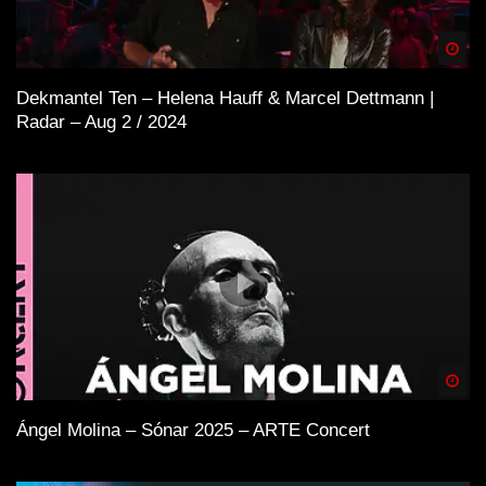
Spä
Dekmantel Ten – Helena Hauff & Marcel Dettmann |
Radar – Aug 2 / 2024
Spä
Ángel Molina – Sónar 2025 – ARTE Concert