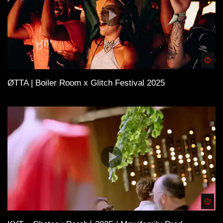
Spä
ØTTA | Boiler Room x Glitch Festival 2025
Spä