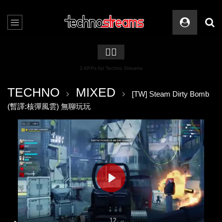
🏳️‍🌈
2 APPs für Techno Streams
TECHNO
MIXED
[TW] Steam Dirty Bomb
(暫譯:核彈風雲) 無聊玩玩
PLAY