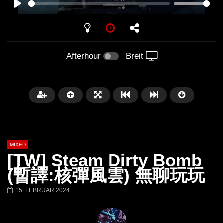
PLAY
Afterhour
Breit
MIXED
[TW] Steam Dirty Bomb
(暫譯:核彈風雲) 無聊玩玩
15. FEBRUAR 2024
Später
Barbara Lago @ Kappa
THEMBA @ CAPRI