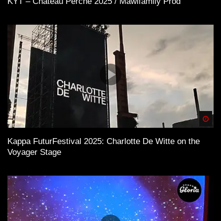
KYT – Chateau Perché 2025 / Mawifamily Prod
Spä
Kappa FuturFestival 2025: Charlotte De Witte on the
Voyager Stage