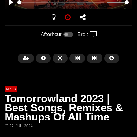
PLAY
Afterhour
Breit
MIXED
Tomorrowland 2023 |
Best Songs, Remixes &
Mashups Of All Time
Später
22. JULI 2024
Barbara Lago @ Kappa
THEMBA @ CAPRI