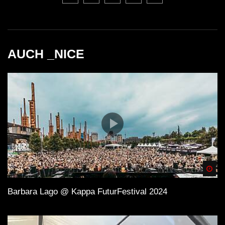
AUCH _NICE
Spä
Barbara Lago @ Kappa FuturFestival 2024