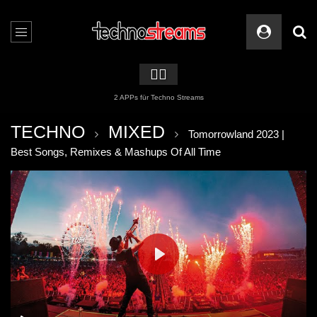
🏳️‍🌈
2 APPs für Techno Streams
TECHNO
MIXED
Tomorrowland 2023 |
Best Songs, Remixes & Mashups Of All Time
PLAY