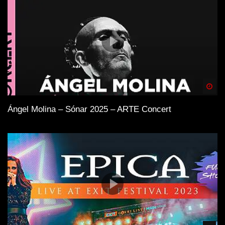
Spä
Ángel Molina – Sónar 2025 – ARTE Concert