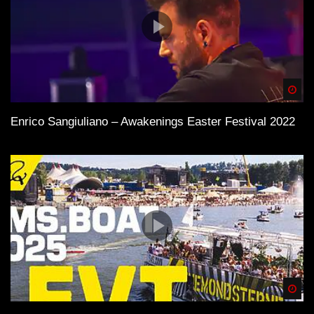
Spä
Enrico Sangiuliano – Awakenings Easter Festival 2022
Spä