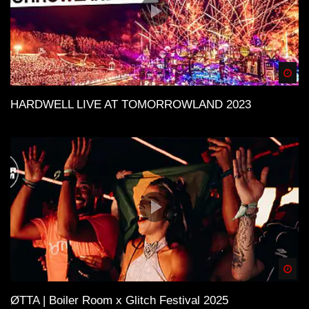
Spä
HARDWELL LIVE AT TOMORROWLAND 2023
Spä
ØTTA | Boiler Room x Glitch Festival 2025