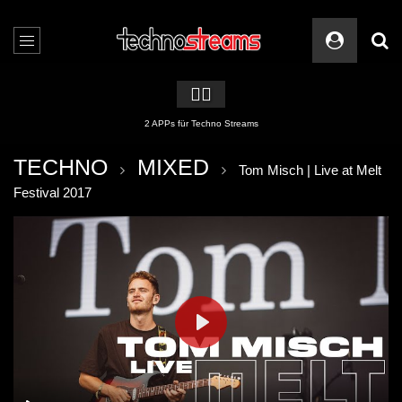
🏳️‍🌈
2 APPs für Techno Streams
TECHNO
MIXED
Tom Misch | Live at Melt
Festival 2017
PLAY