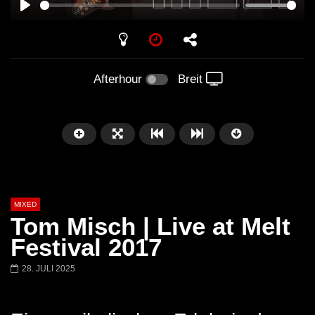
PLAY
Afterhour
Breit
MIXED
Tom Misch | Live at Melt
Festival 2017
28. JULI 2025
Später
Barbara Lago @ Kappa
THEMBA @ CAPRI