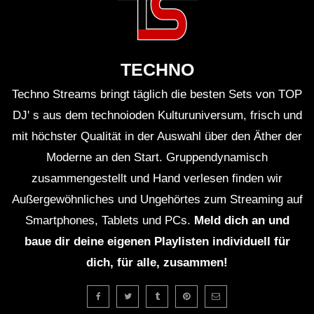
war früher ein aktives Kohlekraftwerk.
Misch wurde durch Plattformen wie SoundCloud
TECHNO
bekannt, auf denen er seine ersten Tracks
Techno Streams bringt täglich die besten Sets von TOP
veröffentlichte.
DJ' s aus dem technoioden Kulturuniversum, frisch und
mit höchster Qualität in der Auswahl über den Äther der
Die Live-Performance beim Melt Festival war Teil
Moderne an den Start. Gruppendynamisch
seiner Europa-Tournee 2017.
zusammengestellt und Hand verlesen finden wir
Außergewöhnliches und Ungehörtes zum Streaming auf
Tom Misch hat mit vielen Künstlern
Smartphones, Tablets und PCs.
Meld dich an und
zusammengearbeitet, darunter
Anderson .Paak
und
baue dir deine eigenen Playlisten individuell für
Dua Lipa
.
dich, für alle, zusammen!
Fragen & Antworten zum Set