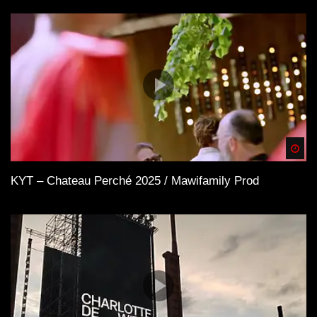
Spä
KYT – Chateau Perché 2025 / Mawifamily Prod