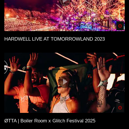
Spä
HARDWELL LIVE AT TOMORROWLAND 2023
Spä
ØTTA | Boiler Room x Glitch Festival 2025