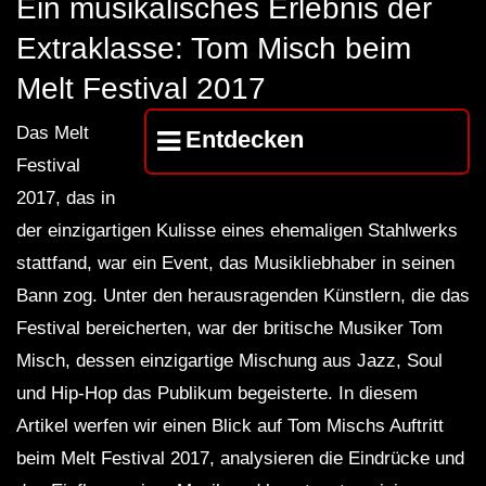
Ein musikalisches Erlebnis der
FuturFestival 2024
FESTIVAL Switzerla
LUCA DEA [Modernit
Extraklasse: Tom Misch beim
Melt Festival 2017
Das Melt
Entdecken
Festival
2017, das in
der einzigartigen Kulisse eines ehemaligen Stahlwerks
stattfand, war ein Event, das Musikliebhaber in seinen
Bann zog. Unter den herausragenden Künstlern, die das
Festival bereicherten, war der britische Musiker Tom
Misch, dessen einzigartige Mischung aus Jazz, Soul
und Hip-Hop das Publikum begeisterte. In diesem
Artikel werfen wir einen Blick auf Tom Mischs Auftritt
beim Melt Festival 2017, analysieren die Eindrücke und