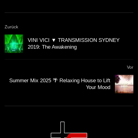
Tom Misch wurde 1995 in London geboren und
begann im Alter von 15 Jahren mit dem
Zurück
Produzieren von Musik.
VINI VICI ▼ TRANSMISSION SYDNEY
2019: The Awakening
Sein Debütalbum „Geography“ erschien 2018 und
wurde international gefeiert.
Vor
Summer Mix 2025 🌴 Relaxing House to Lift
Der Stil von Tom Misch umfasst Genres wie Jazz,
Your Mood
Hip-Hop, Soul und Funk.
Das Melt Festival findet seit 1997 jährlich statt und
zieht Musikfans aus der ganzen Welt an.
Ferropolis, der Veranstaltungsort des Festivals,