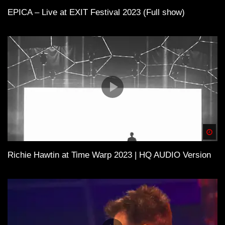
EPICA – Live at EXIT Festival 2023 (Full show)
Spä
Richie Hawtin at Time Warp 2023 | HQ AUDIO Version