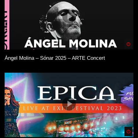
Spä
Ángel Molina – Sónar 2025 – ARTE Concert
Spä