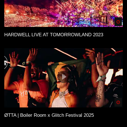
Spä
HARDWELL LIVE AT TOMORROWLAND 2023
Spä
ØTTA | Boiler Room x Glitch Festival 2025