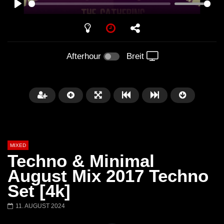
PLAY
Afterhour
Breit
MIXED
Techno & Minimal
August Mix 2017 Techno
Set [4k]
Später
11. AUGUST 2024
Barbara Lago @ Kappa
THEMBA @ CAPRI