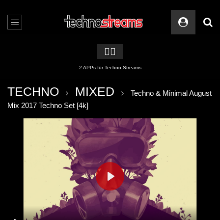
🏳️‍🌈
2 APPs für Techno Streams
TECHNO
MIXED
Techno & Minimal August
Mix 2017 Techno Set [4k]
PLAY