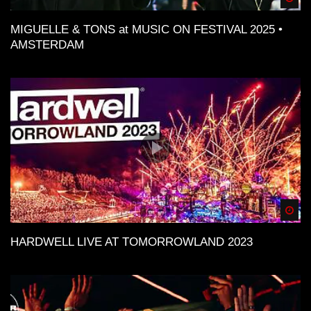
MIGUELLE & TONS at MUSIC ON FESTIVAL 2025 •
AMSTERDAM
Spä
HARDWELL LIVE AT TOMORROWLAND 2023