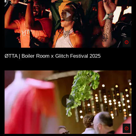
Spä
ØTTA | Boiler Room x Glitch Festival 2025
Spä