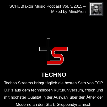
melodischen Harmonien und treibenden Beats zieht
SCHUBfaktor Music Podcast Vol. 3/2015 –
das Publikum in eine besondere Atmosphäre.
Mixed by MinuPren
Wie funktioniert die Zusammenarbeit
mit Cercle?
Cercle veranstaltet Events an außergewöhnlichen
Orten weltweit, wobei sie Künstler einladen, die ihre
Leidenschaft für die Musik mit einer breiten
Öffentlichkeit teilen. Die Zusammenarbeit bringt
innovative und kreative Konzepte hervor.
TECHNO
Wird das Set live gestreamt?
Techno Streams bringt täglich die besten Sets von TOP
Ja, oft werden die Sets von Cercle live gestreamt,
DJ' s aus dem technoioden Kulturuniversum, frisch und
sodass Fans, die nicht vor Ort sein können, dennoch
mit höchster Qualität in der Auswahl über den Äther der
an der Erfahrung teilnehmen können.
Moderne an den Start. Gruppendynamisch