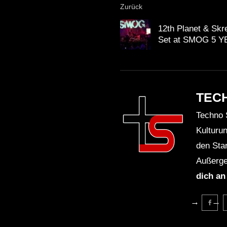
Zurück
12th Planet & Skr
Set at SMOG 5 Y
TEC
Techno 
Kulturu
den Sta
Außerge
dich an