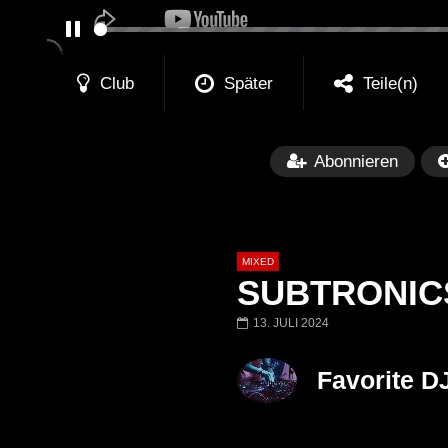
PAUSE
Club
Später
Teile(n)
Abonnieren
MIXED
SUBTRONICS 
13. JULI 2024
Später
Favorite D
Barbara Lago @ Kappa
THEMBA @ CA
FuturFestival 2024
FESTIVAL Switze
LUCA DEA [Moder