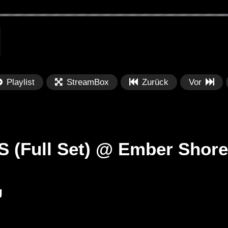
Playlist
StreamBox
Zurück
Vor
(Full Set) @ Ember Shore
Später
Später
J
PRICES
Festival BPM 2025 – Live
De
rland 2023 by
Completa
Ma
nity stage]
/ 