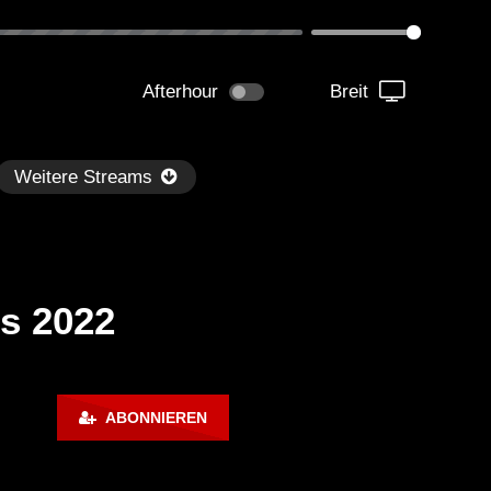
Afterhour
Breit
Weitere Streams
s 2022
Später
ABONNIEREN
kmantel Ten – Helena Hauff &
Ángel Molina – Sónar 202
rcel Dettmann | Radar – Aug 2
ARTE Concert
2024