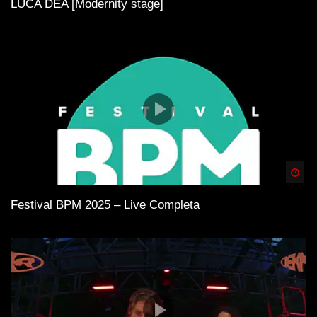
LUCA DEA [Modernity stage]
Spä
Festival BPM 2025 – Live Completa