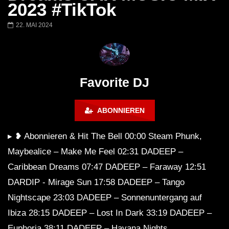
Barbara Lago @ Kappa
THEMBA @ CAPRI
2023 #TikTok
FuturFestival 2024
FESTIVAL Switzerla
LUCA DEA [Modernit
22. MAI 2024
Favorite DJ
ABONNIEREN
▸ ❥ Abonnieren & Hit The Bell 00:00 Steam Phunk,
Maybealice – Make Me Feel 02:31 DADEEP –
Caribbean Dreams 07:47 DADEEP – Faraway 12:51
DARDIP ‐ Mirage Sun 17:58 DADEEP – Tango
Nightscape 23:03 DADEEP – Sonnenuntergang auf
Ibiza 28:15 DADEEP – Lost In Dark 33:19 DADEEP –
Euphoria 38:11 DADEEP – Havana Nights