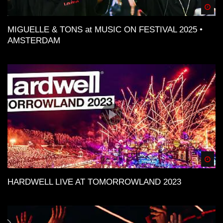
Spä
MIGUELLE & TONS at MUSIC ON FESTIVAL 2025 •
AMSTERDAM
Spä
HARDWELL LIVE AT TOMORROWLAND 2023