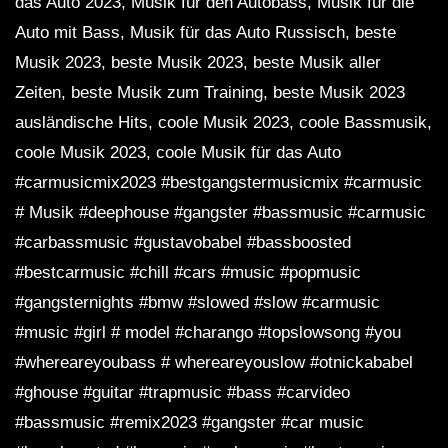
das Auto 2023, Musik für den Autobass, Musik für die
Auto mit Bass, Musik für das Auto Russisch, beste
Musik 2023, beste Musik 2023, beste Musik aller
Zeiten, beste Musik zum Training, beste Musik 2023
ausländische Hits, coole Musik 2023, coole Bassmusik,
coole Musik 2023, coole Musik für das Auto
#carmusicmix2023 #bestgangstermusicmix #carmusic
# Musik #deephouse #gangster #bassmusic #carmusic
#carbassmusic #gustavobabel #bassboosted
#bestcarmusic #chill #cars #music #popmusic
#gangsternights #bmw #slowed #slow #carmusic
#music #girl # model #charango #topslowsong #you
#whereareyoubass # whereareyouslow #otnickababel
#ghouse #guitar #trapmusic #bass #carvideo
#bassmusic #remix2023 #gangster #car music