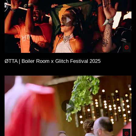
Spä
ØTTA | Boiler Room x Glitch Festival 2025
Spä