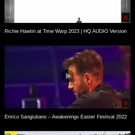
Spä
Richie Hawtin at Time Warp 2023 | HQ AUDIO Version
Spä
Enrico Sangiuliano – Awakenings Easter Festival 2022