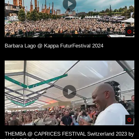
Spä
Barbara Lago @ Kappa FuturFestival 2024
Spä
THEMBA @ CAPRICES FESTIVAL Switzerland 2023 by