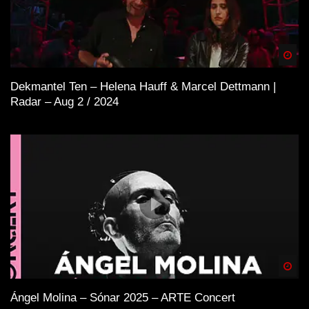
Spä
Dekmantel Ten – Helena Hauff & Marcel Dettmann |
Radar – Aug 2 / 2024
Spä
Ángel Molina – Sónar 2025 – ARTE Concert