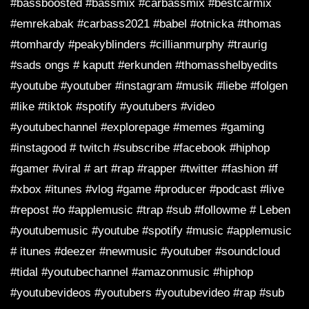
#bassboosted #bassmix #carbassmix #bestcarmix
#emrekabak #carbass2021 #babel #otnicka #thomas
#tomhardy #peakyblinders #cillianmurphy #traurig
#sads ongs # kaputt #erkunden #thomasshelbyedits
#youtube #youtuber #instagram #musik #liebe #folgen
#like #tiktok #spotify #youtubers #video
#youtubechannel #explorepage #memes #gaming
#instagood # twitch #subscribe #facebook #hiphop
#gamer #viral # art #rap #rapper #twitter #fashion #f
#xbox #itunes #vlog #game #producer #podcast #live
#repost #o #applemusic #trap #sub #followme # Leben
#youtubemusic #youtube #spotify #music #applemusic
# itunes #deezer #newmusic #youtuber #soundcloud
#tidal #youtubechannel #amazonmusic #hiphop
#youtubevideos #youtubers #youtubevideo #rap #sub