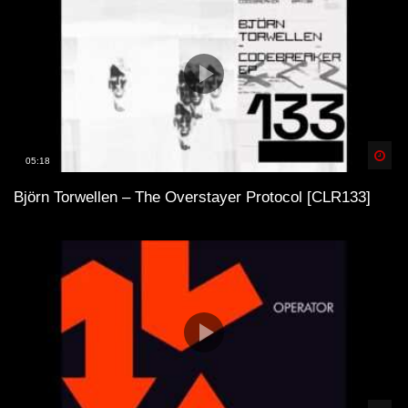
Spä
05:18
Björn Torwellen – The Overstayer Protocol [CLR133]