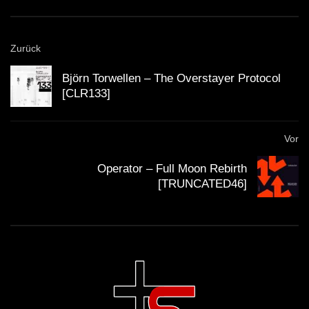
Zurück
Rydel – Insert Title Here (Original Mix)
Björn Torwellen – The Overstayer Protocol
[CLR133]
Beico – Unreal Times [Spannung
Vor
Records]
Operator – Full Moon Rebirth
[TRUNCATED46]
Sopranos
Vasco UG – Substance Abuse (Original
Mix)