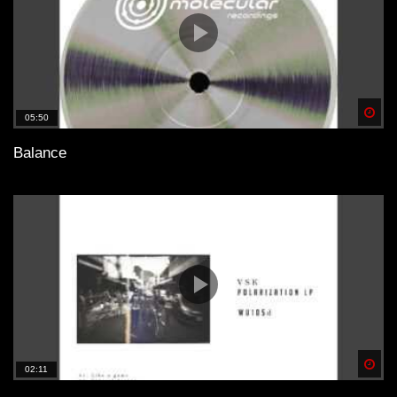
Spä
05:50
Balance
Spä
02:11