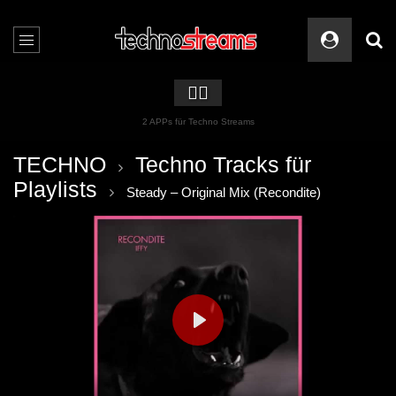
🏳️‍🌈
2 APPs für Techno Streams
TECHNO
Techno Tracks für
Playlists
Steady – Original Mix (Recondite)
PLAY