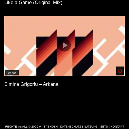
Like a Game (Original Mix)
Spä
04:00
Simina Grigoriu – Arkana
RECHTE ins ALL © 2026 //
SPENDEN
|
DATENSCHUTZ
|
NUTZUNG
|
SETS
|
KONTAKT