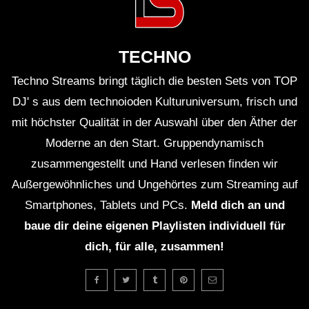
Paul Prior – Clouds
TECHNO
Techno Streams bringt täglich die besten Sets von TOP
Björn Torwellen – The Overstayer
DJ' s aus dem technoioden Kulturuniversum, frisch und
Protocol [CLR133]
mit höchster Qualität in der Auswahl über den Äther der
Moderne an den Start. Gruppendynamisch
zusammengestellt und Hand verlesen finden wir
Operator – Full Moon Rebirth
Außergewöhnliches und Ungehörtes zum Streaming auf
[TRUNCATED46]
Smartphones, Tablets und PCs.
Meld dich an und
baue dir deine eigenen Playlisten individuell für
Lauren Mia – Coda Sublimé (Official
dich, für alle, zusammen!
Visualizer)
Balance