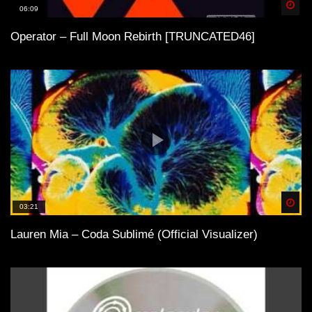
Spä
06:09
Operator – Full Moon Rebirth [TRUNCATED46]
Spä
03:21
Lauren Mia – Coda Sublimé (Official Visualizer)