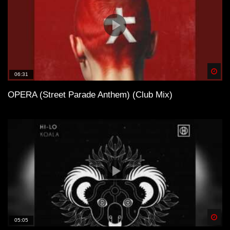
Spä
06:31
OPERA (Street Parade Anthem) (Club Mix)
Spä
05:05