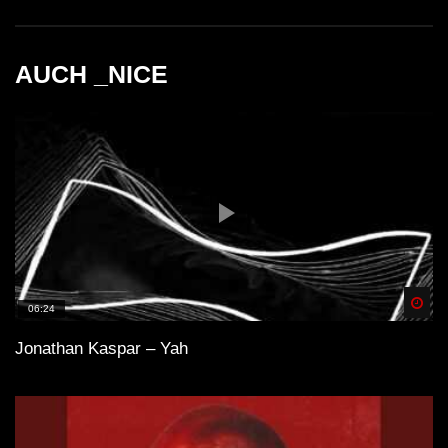
AUCH _NICE
Like a Game (Original Mix)
Simina Grigoriu – Arkana
Spä
06:24
Jonathan Kaspar – Yah