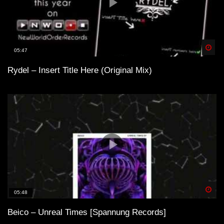
Spä
05:47
Rydel – Insert Title Here (Original Mix)
Spä
05:48
Beico – Unreal Times [Spannung Records]