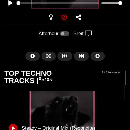
PLAY
Afterhour
Breit
TOP TECHNO
17 Streams
TRACKS |⁰⁸’²⁵
Später
06:24
06:31
Jonathan Kaspar – Yah
OPERA (Street Para
Steady – Original Mix (Recondite)