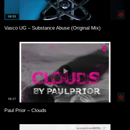
Spä
06:53
Vasco UG – Substance Abuse (Original Mix)
Spä
06:27
Paul Prior – Clouds