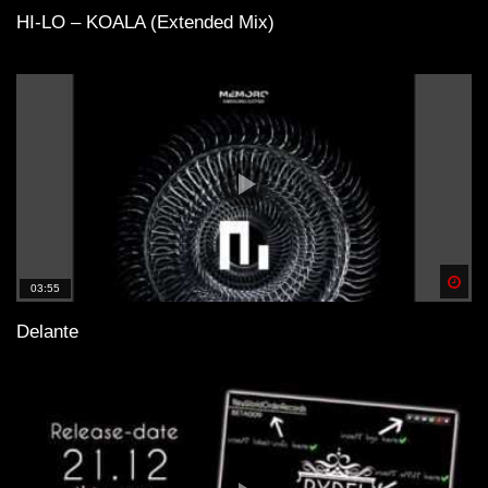
HI-LO – KOALA (Extended Mix)
Spä
03:55
Delante