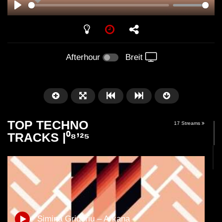
PLAY
Afterhour
Breit
TOP TECHNO
17 Streams
TRACKS |⁰⁸’²⁵
Später
06:24
06:31
Jonathan Kaspar – Yah
OPERA (Street Para
Simina Grigoriu – Arkana