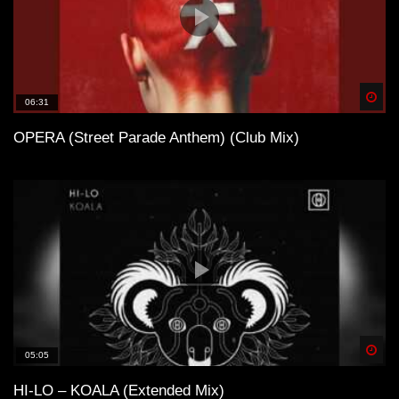
Spä
06:31
OPERA (Street Parade Anthem) (Club Mix)
Spä
05:05
HI-LO – KOALA (Extended Mix)