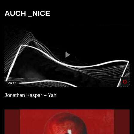
Visualizer)
AUCH _NICE
Balance
Like a Game (Original Mix)
Spä
06:24
Jonathan Kaspar – Yah