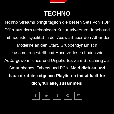
Paul Prior – Clouds
TECHNO
Techno Streams bringt täglich die besten Sets von TOP
DJ' s aus dem technoioden Kulturuniversum, frisch und
Björn Torwellen – The Overstayer
mit höchster Qualität in der Auswahl über den Äther der
Protocol [CLR133]
Moderne an den Start. Gruppendynamisch
zusammengestellt und Hand verlesen finden wir
Außergewöhnliches und Ungehörtes zum Streaming auf
Steady – Original Mix (Recondite)
Smartphones, Tablets und PCs.
Meld dich an und
baue dir deine eigenen Playlisten individuell für
dich, für alle, zusammen!
Operator – Full Moon Rebirth
[TRUNCATED46]
Lauren Mia – Coda Sublimé (Official