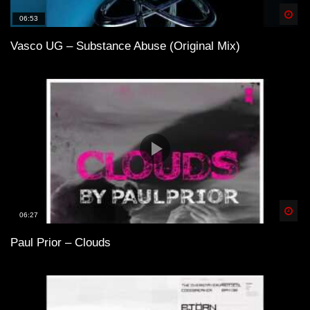
Spä
06:53
Vasco UG – Substance Abuse (Original Mix)
Spä
06:27
Paul Prior – Clouds