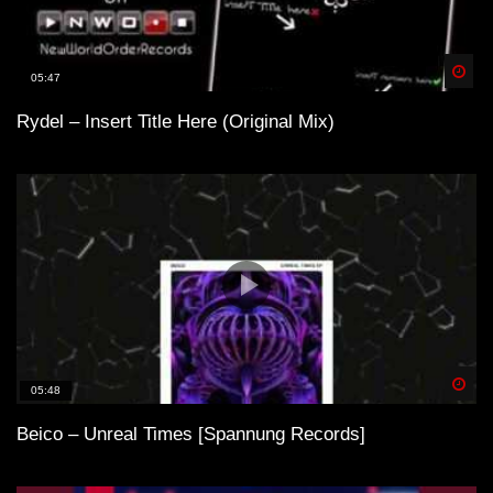
Spä
05:47
Rydel – Insert Title Here (Original Mix)
Spä
05:48
Beico – Unreal Times [Spannung Records]