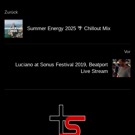
Zurück
Summer Energy 2025 🌴 Chillout Mix
Rydel – Insert Title Here (Original Mix)
Vor
Beico – Unreal Times [Spannung
Luciano at Sonus Festival 2019, Beatport
Records]
Live Stream
Sopranos
Vasco UG – Substance Abuse (Original
Mix)