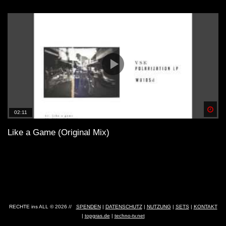
Spä
02:11
Like a Game (Original Mix)
RECHTE ins ALL © 2026 //
SPENDEN
|
DATENSCHUTZ
|
NUTZUNG
|
SETS
|
KONTAKT
|
topgras.de
|
techno-tv.net