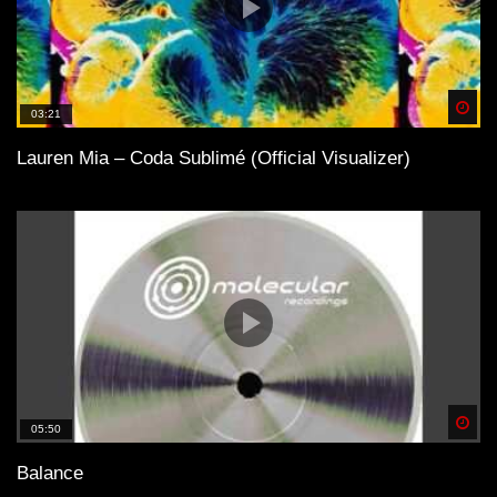
Spä
03:21
Lauren Mia – Coda Sublimé (Official Visualizer)
Spä
05:50
Balance