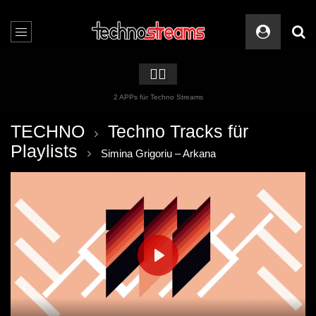
🏳️‍🌈
2 APPs für Techno Streams
TECHNO
Techno Tracks für
Playlists
Simina Grigoriu – Arkana
PLAY