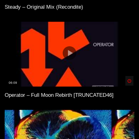
Steady – Original Mix (Recondite)
Spä
06:09
Operator – Full Moon Rebirth [TRUNCATED46]