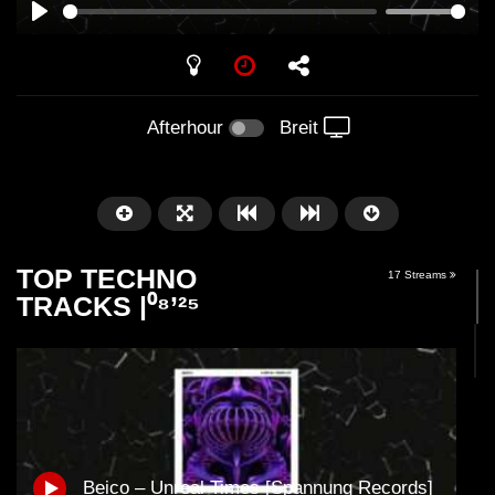
PLAY
Afterhour
Breit
TOP TECHNO
17 Streams
TRACKS |⁰⁸’²⁵
Später
06:24
06:31
Jonathan Kaspar – Yah
OPERA (Street Para
Beico – Unreal Times [Spannung Records]