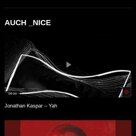
AUCH _NICE
Like a Game (Original Mix)
Simina Grigoriu – Arkana
Spä
06:24
Jonathan Kaspar – Yah