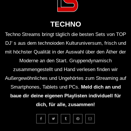
Björn Torwellen – The Overstayer
Protocol [CLR133]
TECHNO
Techno Streams bringt täglich die besten Sets von TOP
Steady – Original Mix (Recondite)
DJ' s aus dem technoioden Kulturuniversum, frisch und
mit höchster Qualität in der Auswahl über den Äther der
Moderne an den Start. Gruppendynamisch
zusammengestellt und Hand verlesen finden wir
Operator – Full Moon Rebirth
Außergewöhnliches und Ungehörtes zum Streaming auf
[TRUNCATED46]
Smartphones, Tablets und PCs.
Meld dich an und
baue dir deine eigenen Playlisten individuell für
Lauren Mia – Coda Sublimé (Official
dich, für alle, zusammen!
Visualizer)
Balance