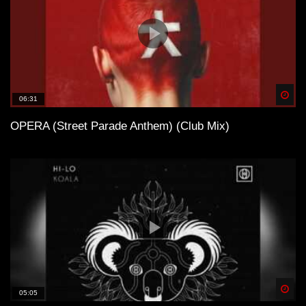
Spä
06:31
OPERA (Street Parade Anthem) (Club Mix)
Spä
05:05