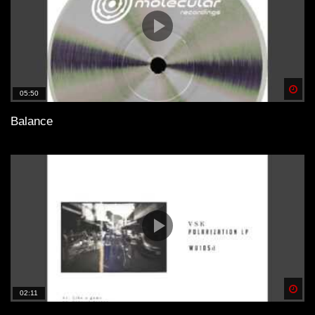
Spä
05:50
Balance
Spä
02:11