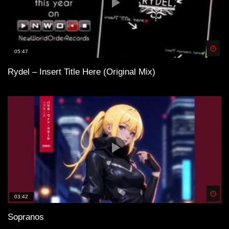
Spä
05:47
Rydel – Insert Title Here (Original Mix)
Spä
03:42
Sopranos