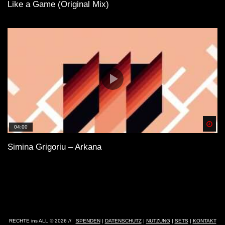
Like a Game (Original Mix)
Spä
04:00
Simina Grigoriu – Arkana
RECHTE ins ALL © 2026 //
SPENDEN
|
DATENSCHUTZ
|
NUTZUNG
|
SETS
|
KONTAKT