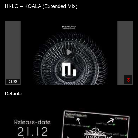
HI-LO – KOALA (Extended Mix)
Spä
03:55
Delante