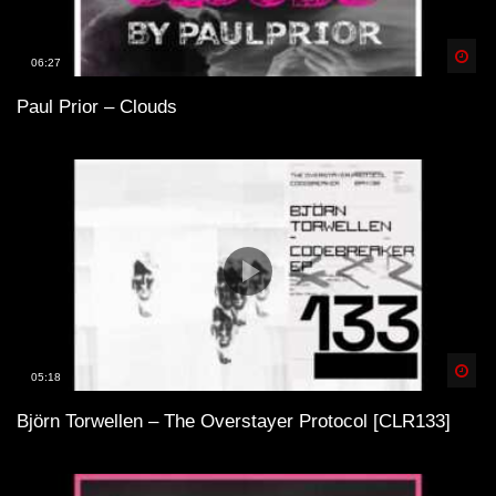
Spä
06:27
Paul Prior – Clouds
Spä
05:18
Björn Torwellen – The Overstayer Protocol [CLR133]