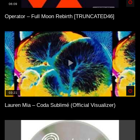
Spä
06:09
Operator – Full Moon Rebirth [TRUNCATED46]
Spä
03:21
Lauren Mia – Coda Sublimé (Official Visualizer)