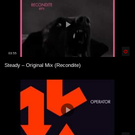
Spä
03:55
Steady – Original Mix (Recondite)