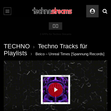
🏳️‍🌈
2 APPs für Techno Streams
TECHNO
Techno Tracks für
Playlists
Beico – Unreal Times [Spannung Records]
PLAY