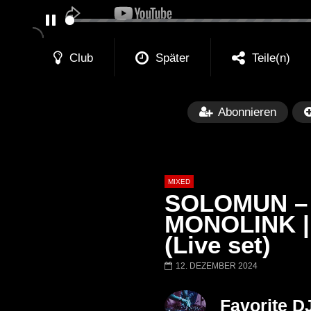
PAUSE
Club
Später
Teile(n)
Abonnieren
MIXED
SOLOMUN – O
MONOLINK | 
(Live set)
Später
12. DEZEMBER 2024
Barbara Lago @ Kappa
THEMBA @ CA
FuturFestival 2024
FESTIVAL Switze
Favorite D
LUCA DEA [Moder