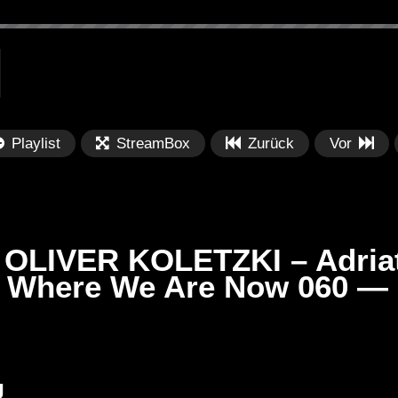
Playlist
StreamBox
Zurück
Vor
LIVER KOLETZKI – Adriat
Where We Are Now 060 — 
Später
Später
PRICES
Festival BPM 2025 – Live
De
rland 2023 by
Completa
Ma
J
nity stage]
/ 