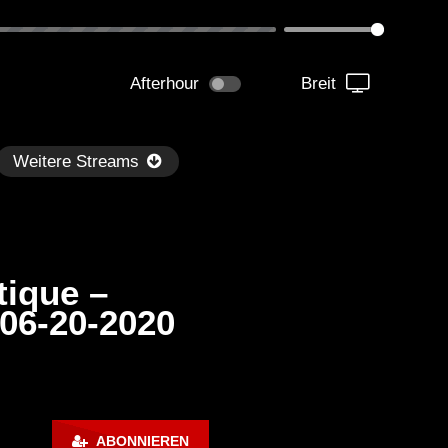
Afterhour
Breit
Weitere Streams
ique –
06-20-2020
Später
kmantel Ten – Helena Hauff &
Ángel Molina – Sónar 202
rcel Dettmann | Radar – Aug 2
ARTE Concert
ABONNIEREN
2024