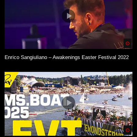
Spä
Enrico Sangiuliano – Awakenings Easter Festival 2022
Spä