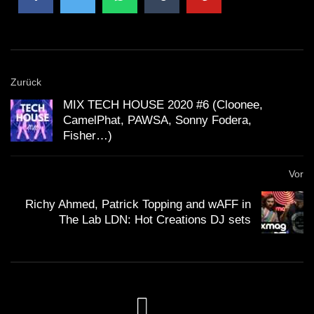
eine beeindruckende Kulisse für hochkarätige DJ-
Sets.
Zurück
Boiler Room ist eine bekannte Plattform für
MIX TECH HOUSE 2020 #6 (Cloonee,
elektronische Musik, die Livestreams von DJ-Sets
CamelPhat, PAWSA, Sonny Fodera,
aus aller Welt anbietet und eine treue Fangemeinde
Fisher…)
hat.
Vor
Die Kombination aus Skream und Disclosure
Richy Ahmed, Patrick Topping and wAFF in
The Lab LDN: Hot Creations DJ sets
versprach ein außergewöhnliches musikalisches
Erlebnis, das die Erwartungen der Fans weit
übertraf.
Die Zusammenarbeit von Skream und Disclosure