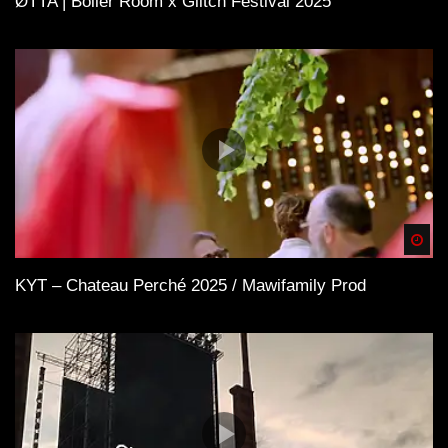
ØTTA | Boiler Room x Glitch Festival 2025
Spä
KYT – Chateau Perché 2025 / Mawifamily Prod