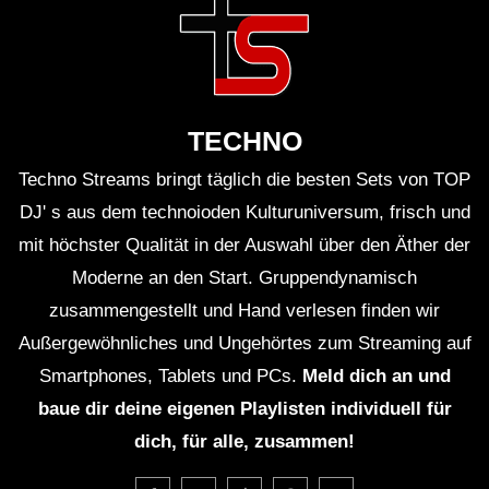
wurde von den Gästen und Kritikern gleichermaßen
gefeiert und als musikalische Meisterleistung
gelobt.
TECHNO
Das DJ-Set im W Hotel war ein Highlight für alle
Techno Streams bringt täglich die besten Sets von TOP
DJ' s aus dem technoioden Kulturuniversum, frisch und
elektronischen Musikfans
, die die einzigartige
mit höchster Qualität in der Auswahl über den Äther der
Atmosphäre und die energiegeladene Performance
Moderne an den Start. Gruppendynamisch
genossen haben.
zusammengestellt und Hand verlesen finden wir
Außergewöhnliches und Ungehörtes zum Streaming auf
Die Veranstaltung wird noch lange in Erinnerung
Smartphones, Tablets und PCs.
Meld dich an und
bleiben und als ein unvergessliches Event in die
baue dir deine eigenen Playlisten individuell für
Geschichte der Londoner Clubszene eingehen.
dich, für alle, zusammen!