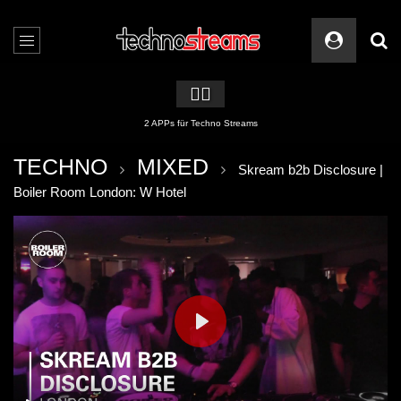
🏳️‍🌈
2 APPs für Techno Streams
TECHNO
MIXED
Skream b2b Disclosure |
Boiler Room London: W Hotel
PLAY