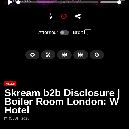
PLAY
Afterhour
Breit
MIXED
Skream b2b Disclosure |
Boiler Room London: W
Hotel
Später
8. JUNI 2025
Barbara Lago @ Kappa
THEMBA @ CAPRI