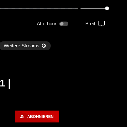
Afterhour
Breit
Weitere Streams
1 |
Später
kmantel Ten – Helena Hauff &
Ángel Molina – Sónar 202
ABONNIEREN
rcel Dettmann | Radar – Aug 2
ARTE Concert
2024