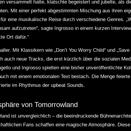
n versammelt hatte, klatschte begeistert und jubelte, als di
önten. Mit einer perfekt abgestimmten Mischung aus ihren e
 für eine musikalische Reise durch verschiedene Genres. „W
nsam aufzutreten“, sagte Ingrosso in einem kurzen Intervie
te Ort dafür.“
naller. Mit Klassikern wie „Don’t You Worry Child“ und „Sav
h auch neue Tracks, die erst kürzlich über die sozialen Med
gello und Ingrosso spielten eine bisher unveröffentlichte Kol
uch mit einem emotionalen Text bestach. Die Menge feierte 
brierte im Rhythmus der upbeat Sounds.
sphäre von Tomorrowland
and ist unvergleichlich – die beeindruckende Bühnenarchitek
schaftlichen Fans schaffen eine magische Atmosphäre. Diese