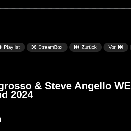
Playlist
StreamBox
Zurück
Vor
grosso & Steve Angello WE
d 2024
Später
Später
PRICES
Festival BPM 2025 – Live
De
J
rland 2023 by
Completa
Ma
nity stage]
/ 