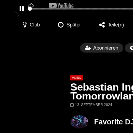
PAUSE
Club
Später
Teile(n)
Abonnieren
MIXED
Sebastian In
Tomorrowlan
13. SEPTEMBER 2024
Später
Barbara Lago @ Kappa
THEMBA @ CA
Favorite D
FuturFestival 2024
FESTIVAL Switze
LUCA DEA [Moder