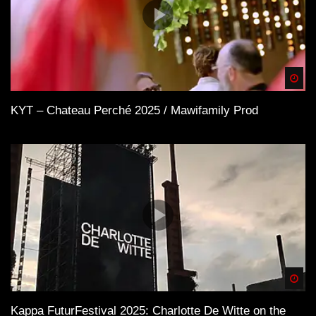
Spä
KYT – Chateau Perché 2025 / Mawifamily Prod
Spä
Kappa FuturFestival 2025: Charlotte De Witte on the