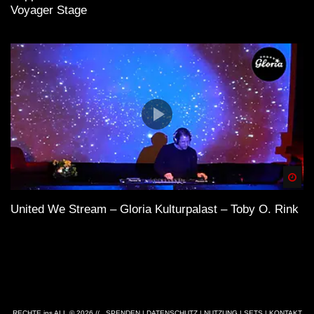
Voyager Stage
Spä
United We Stream – Gloria Kulturpalast – Toby O. Rink
RECHTE ins ALL © 2026 //
SPENDEN
|
DATENSCHUTZ
|
NUTZUNG
|
SETS
|
KONTAKT