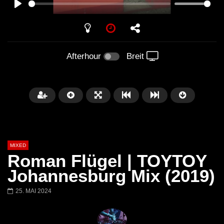
PLAY
Afterhour
Breit
MIXED
Roman Flügel | TOYTOY
Johannesburg Mix (2019)
25. MAI 2024
Später
Barbara Lago @ Kappa
THEMBA @ CAPRI