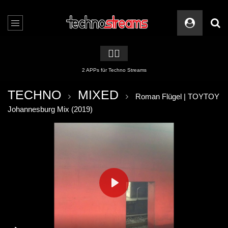
🏳️‍🌈
2 APPs für Techno Streams
TECHNO
MIXED
Roman Flügel | TOYTOY
Johannesburg Mix (2019)
PLAY