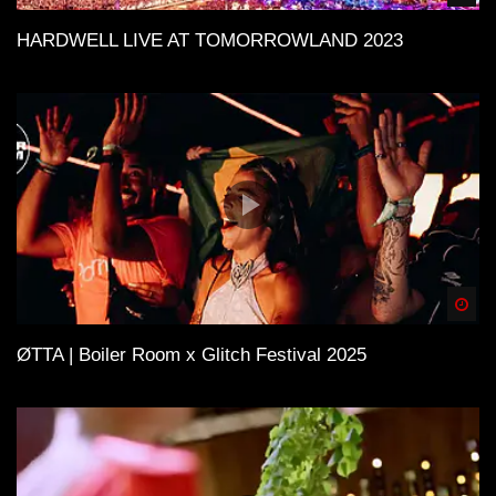
HARDWELL LIVE AT TOMORROWLAND 2023
Spä
ØTTA | Boiler Room x Glitch Festival 2025