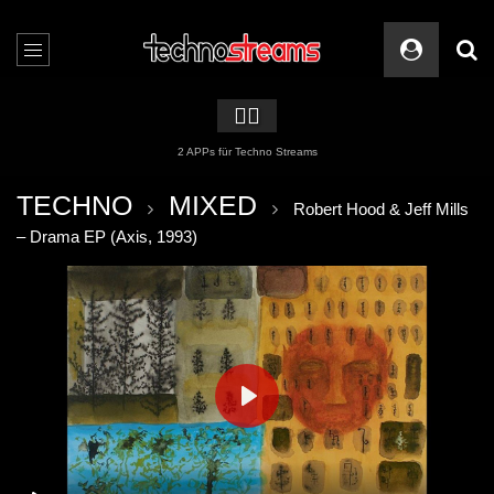
🏳️‍🌈
2 APPs für Techno Streams
TECHNO
MIXED
Robert Hood & Jeff Mills
– Drama EP (Axis, 1993)
PLAY