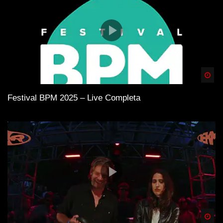
Spä
Festival BPM 2025 – Live Completa
Spä