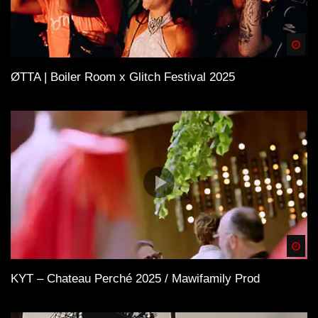
Spä
ØTTA | Boiler Room x Glitch Festival 2025
Spä
KYT – Chateau Perché 2025 / Mawifamily Prod