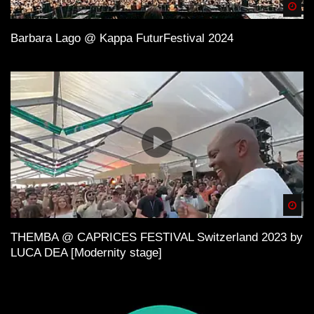
Spä
Barbara Lago @ Kappa FuturFestival 2024
Spä
THEMBA @ CAPRICES FESTIVAL Switzerland 2023 by
LUCA DEA [Modernity stage]