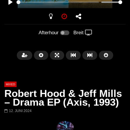
PLAY
Afterhour
Breit
MIXED
Robert Hood & Jeff Mills
– Drama EP (Axis, 1993)
12. JUNI 2024
Später
Barbara Lago @ Kappa
THEMBA @ CAPRI