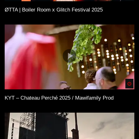
ØTTA | Boiler Room x Glitch Festival 2025
Spä
KYT – Chateau Perché 2025 / Mawifamily Prod