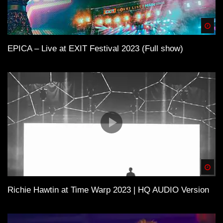
Spä
EPICA – Live at EXIT Festival 2023 (Full show)
Spä
Richie Hawtin at Time Warp 2023 | HQ AUDIO Version