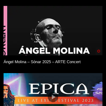
Spä
Ángel Molina – Sónar 2025 – ARTE Concert