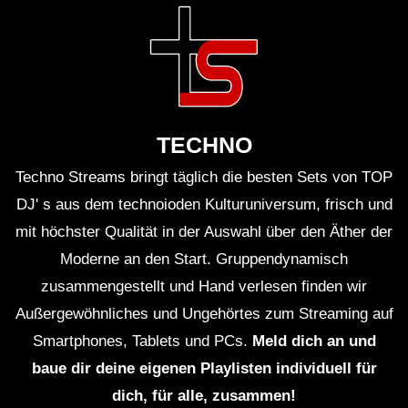
Was zum Schluss zu sagen wäre:
Das Cercle-Event mit Reinier Zonneveld im State
Aviation Museum in Kiew war zweifellos ein
TECHNO
Highlight für alle
elektronischen Musikliebhaber
.
Techno Streams bringt täglich die besten Sets von TOP
Die einzigartige Kombination aus Musik, Kunst und
DJ' s aus dem technoioden Kulturuniversum, frisch und
Geschichte schuf eine Atmosphäre, die noch lange
mit höchster Qualität in der Auswahl über den Äther der
nachklingen wird und die Magie der elektronischen
Moderne an den Start. Gruppendynamisch
zusammengestellt und Hand verlesen finden wir
Musikszene auf beeindruckende Weise unterstrich.
Außergewöhnliches und Ungehörtes zum Streaming auf
—
Smartphones, Tablets und PCs.
Meld dich an und
baue dir deine eigenen Playlisten individuell für
Quellen:
dich, für alle, zusammen!