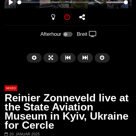
PLAY
Afterhour
Breit
MIXED
Reinier Zonneveld live at
the State Aviation
Museum in Kyiv, Ukraine
Später
for Cercle
Barbara Lago @ Kappa
THEMBA @ CAPRI
20. JANUAR 2025