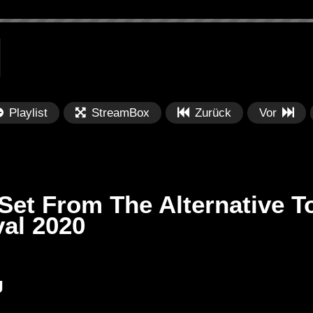
Playlist
StreamBox
Zurück
Vor
Set From The Alternative T
val 2020
Später
Später
PRICES
Festival BPM 2025 – Live
De
J
rland 2023 by
Completa
Ma
nity stage]
/ 