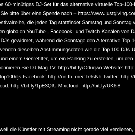
es 60-minütiges DJ-Set für das alternative virtuelle Top-100
 Sie bitte über eine Spende nach – https://www.justgiving.c
stivalreihe, die jeden Tag stattfindet Samstag und Sonntag v
en globalen YouTube-, Facebook- und Twitch-Kanälen von D
DJs gewidmet, während die Sonntage den Alternative-Top-1
rwenden dieselben Abstimmungsdaten wie die Top 100 DJs-U
und einem Genrefilter, um ein Ranking zu erstellen, um den
onnieren Sie DJ Mag TV: http://bit.ly/Oduqwo Website: htt
op100djs Facebook: http://on.fb .me/1tr9sNh Twitter: http:/
oud: http://bit.ly/1pE3QIU Mixcloud: http://bit.ly/UK6i8
weil die Künstler mit Streaming nicht gerade viel verdienen,