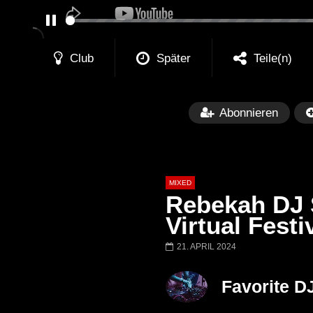
PAUSE
Club
Später
Teile(n)
Abonnieren
MIXED
Rebekah DJ 
Virtual Festi
21. APRIL 2024
Später
Barbara Lago @ Kappa
THEMBA @ CA
Favorite D
FuturFestival 2024
FESTIVAL Switze
LUCA DEA [Moder