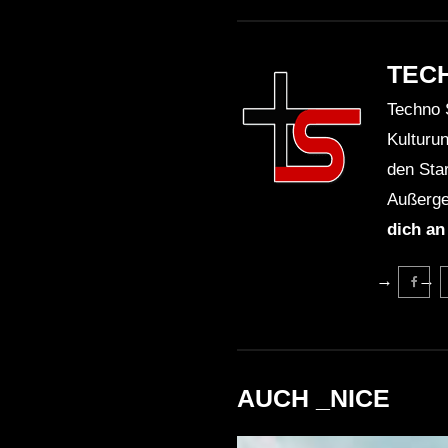
TEC
Techno 
Kulturu
den Sta
Außerge
dich an
AUCH _NICE