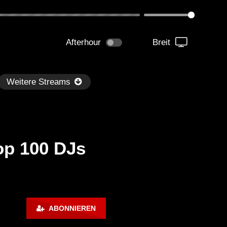
Afterhour
Breit
Weitere Streams
op 100 DJs
Später
kmantel Ten – Helena Hauff &
Ángel Molina – Sónar 202
ABONNIEREN
rcel Dettmann | Radar – Aug 2
ARTE Concert
2024