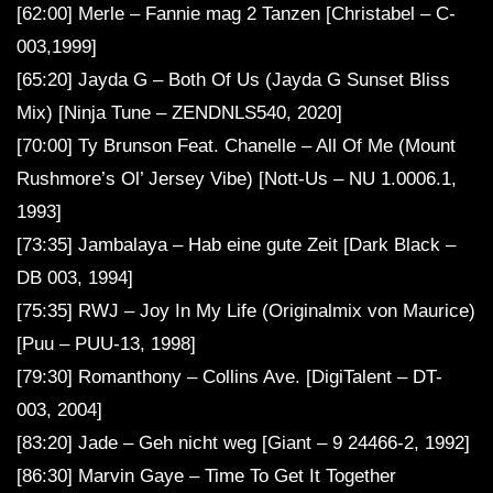
[62:00] Merle – Fannie mag 2 Tanzen [Christabel – C-
003,1999]
[65:20] Jayda G – Both Of Us (Jayda G Sunset Bliss
Mix) [Ninja Tune – ZENDNLS540, 2020]
[70:00] Ty Brunson Feat. Chanelle – All Of Me (Mount
Rushmore’s Ol’ Jersey Vibe) [Nott-Us – NU 1.0006.1,
1993]
[73:35] Jambalaya – Hab eine gute Zeit [Dark Black –
DB 003, 1994]
[75:35] RWJ – Joy In My Life (Originalmix von Maurice)
[Puu – PUU-13, 1998]
[79:30] Romanthony – Collins Ave. [DigiTalent – DT-
003, 2004]
[83:20] Jade – Geh nicht weg [Giant – 9 24466-2, 1992]
[86:30] Marvin Gaye – Time To Get It Together