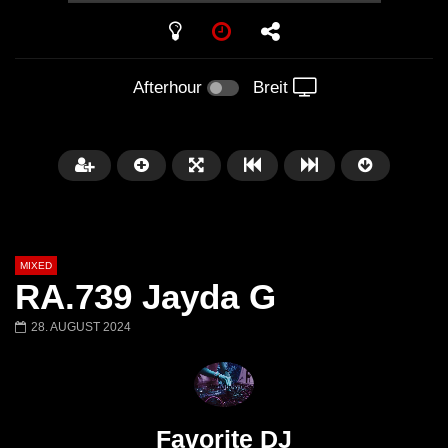
PLAY
Afterhour
Breit
MIXED
RA.739 Jayda G
28. AUGUST 2024
Später
Barbara Lago @ Kappa
THEMBA @ CAPRI
FuturFestival 2024
FESTIVAL Switzerla
Favorite DJ