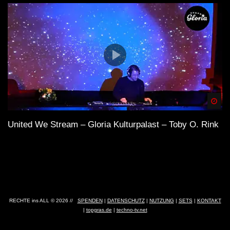
Spä
United We Stream – Gloria Kulturpalast – Toby O. Rink
RECHTE ins ALL © 2026 //
SPENDEN
|
DATENSCHUTZ
|
NUTZUNG
|
SETS
|
KONTAKT
|
topgras.de
|
techno-tv.net