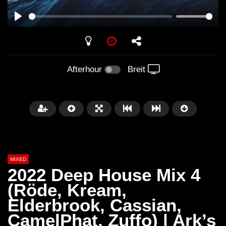
PLAY
Afterhour
Breit
MIXED
2022 Deep House Mix 4
(Röde, Kream,
Elderbrook, Cassian,
Später
CamelPhat, Zuffo) | Ark’s