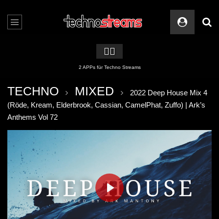
🏳️‍🌈
2 APPs für Techno Streams
TECHNO
MIXED
2022 Deep House Mix 4
(Röde, Kream, Elderbrook, Cassian, CamelPhat, Zuffo) | Ark’s
Anthems Vol 72
PLAY