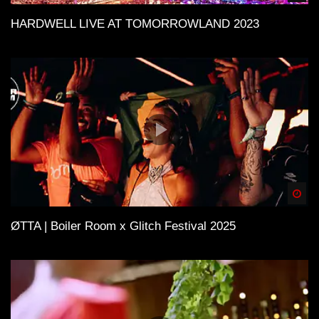
HARDWELL LIVE AT TOMORROWLAND 2023
Spä
ØTTA | Boiler Room x Glitch Festival 2025