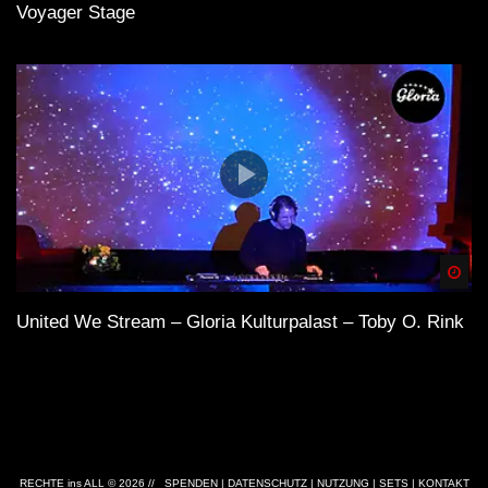
Voyager Stage
Spä
United We Stream – Gloria Kulturpalast – Toby O. Rink
RECHTE ins ALL © 2026 //
SPENDEN
|
DATENSCHUTZ
|
NUTZUNG
|
SETS
|
KONTAKT