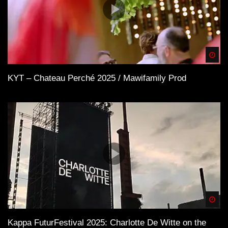
Spä
KYT – Chateau Perché 2025 / Mawifamily Prod
Spä
Kappa FuturFestival 2025: Charlotte De Witte on the