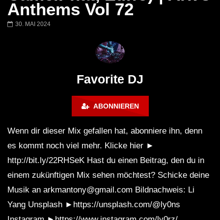
Barbara Lago @ Kappa
THEMBA @ CAPRI
Anthems Vol 72
FuturFestival 2024
FESTIVAL Switzerla
LUCA DEA [Modernit
30. MAI 2024
Favorite DJ
ABONNIEREN
Wenn dir dieser Mix gefallen hat, abonniere ihn, denn
es kommt noch viel mehr. Klicke hier ►
http://bit.ly/22RHSeK​​ Hast du einen Beitrag, den du in
einem zukünftigen Mix sehen möchtest? Schicke deine
Musik an arkmantony@gmail.com Bildnachweis: Li
Yang Unsplash ►https://unsplash.com/@ly0ns
Instagram ►https://www.instagram.com/ly0rz/