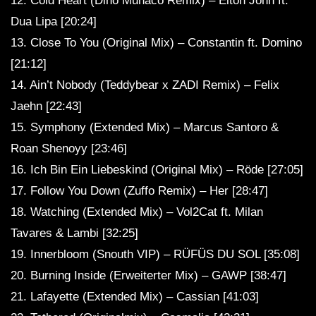
12. Cold Heart (Dino Munaco Remix) – Elton John ft.
Dua Lipa [20:24]
13. Close To You (Original Mix) – Constantin ft. Domino
[21:12]
14. Ain’t Nobody (Teddybear x ZADI Remix) – Felix
Jaehn [22:43]
15. Symphony (Extended Mix) – Marcus Santoro &
Roan Shenoyy [23:46]
16. Ich Bin Ein Liebeskind (Original Mix) – Röde [27:05]
17. Follow You Down (Zuffo Remix) – Her [28:47]
18. Watching (Extended Mix) – Vol2Cat ft. Milan
Tavares & Lambi [32:25]
19. Innerbloom (Snouth VIP) – RÜFÜS DU SOL [35:08]
20. Burning Inside (Erweiterter Mix) – GAWP [38:47]
21. Lafayette (Extended Mix) – Cassian [41:03]