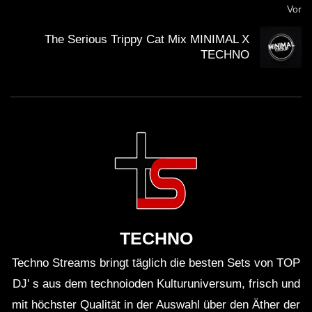
Vor
O2 Arena Prag
The Serious Trippy Cat Mix MINIMAL X
Group Therapy
TECHNO
YouTube – Live-Übertragung von ABGT350
Electronic Music News
WICHTIG:
Du solltest übrigens gerade weil die Künstler mit
Streaming nicht gerade viel verdienen, sie am besten
TECHNO
direkt unterstützen. Viele Künstler haben die
Möglichkeit für Spenden. Mit dem Spendenbutton unter
Techno Streams bringt täglich die besten Sets von TOP
dem Video kannst du z.B. den
Klubnetz Dresden e.V.
DJ' s aus dem technoioden Kulturuniversum, frisch und
unterstützen. Definitiv solltest Du Auftritte besuchen
mit höchster Qualität in der Auswahl über den Äther der