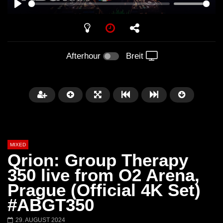
PLAY
Afterhour
Breit
MIXED
Qrion: Group Therapy
350 live from O2 Arena,
Prague (Official 4K Set)
Später
#ABGT350
Barbara Lago @ Kappa
THEMBA @ CAPRI
29. AUGUST 2024