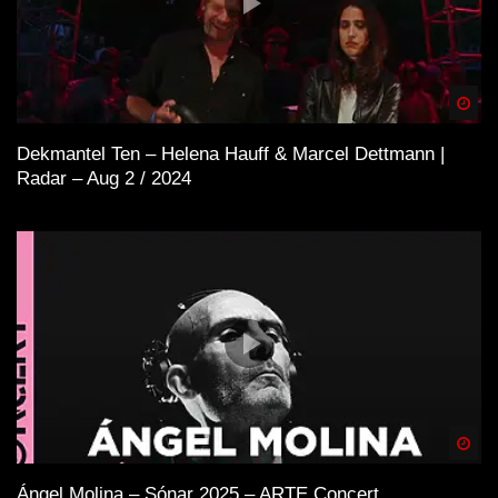
Spä
Dekmantel Ten – Helena Hauff & Marcel Dettmann |
Radar – Aug 2 / 2024
Spä
Ángel Molina – Sónar 2025 – ARTE Concert