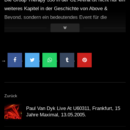
weiteres Kapitel in der Geschichte von Above &
Beyond, sondern ein bedeutendes Event für die
gesamte
elektronische Musikszene
. Qrions
mitreißendes Set und die überwältigende Unterstützung
der Fans machen dieses Erlebnis unvergesslich. Für
alle, die die Gelegenheit hatten, dabei zu sein oder die
Live-Übertragung verfolgten, wird diese Nacht für
immer in Erinnerung bleiben.
Quellen:
Zurück
Above & Beyond Offizielle Website
Paul Van Dyk Live At U60311, Frankfurt, 15
Jahre Maximal, 13.05.2005.
Qrion’s SoundCloud