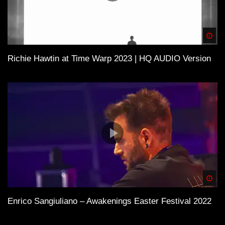
Spä
Richie Hawtin at Time Warp 2023 | HQ AUDIO Version
Spä
Enrico Sangiuliano – Awakenings Easter Festival 2022