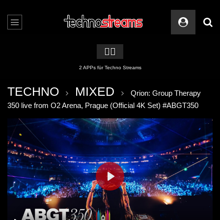
🏳️‍🌈
2 APPs für Techno Streams
TECHNO
MIXED
Qrion: Group Therapy
350 live from O2 Arena, Prague (Official 4K Set) #ABGT350
PLAY