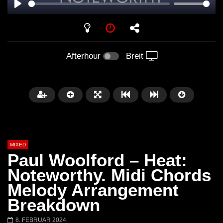
PLAY
Afterhour
Breit
MIXED
Paul Woolford – Heat:
Noteworthy. Midi Chords
Melody Arrangement
Später
Breakdown
Barbara Lago @ Kappa
THEMBA @ CAPRI
8. FEBRUAR 2024