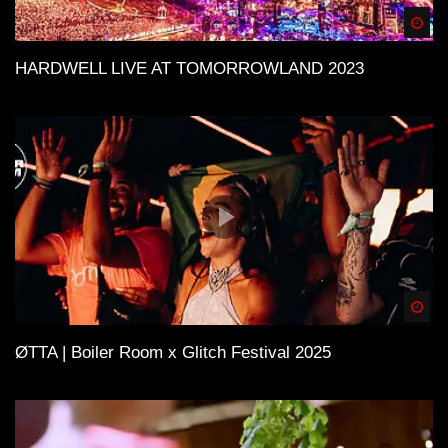
Spä
HARDWELL LIVE AT TOMORROWLAND 2023
Spä
ØTTA | Boiler Room x Glitch Festival 2025