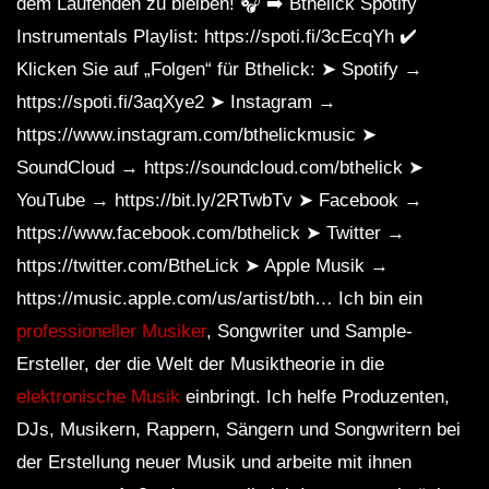
dem Laufenden zu bleiben! 🎧 ➡️ Bthelick Spotify
Instrumentals Playlist: https://spoti.fi/3cEcqYh ✔️
Klicken Sie auf „Folgen“ für Bthelick: ➤ Spotify →
https://spoti.fi/3aqXye2 ➤ Instagram →
https://www.instagram.com/bthelickmusic ➤
SoundCloud → https://soundcloud.com/bthelick ➤
YouTube → https://bit.ly/2RTwbTv ➤ Facebook →
https://www.facebook.com/bthelick ➤ Twitter →
https://twitter.com/BtheLick ➤ Apple Musik →
https://music.apple.com/us/artist/bth… Ich bin ein
professioneller Musiker
, Songwriter und Sample-
Ersteller, der die Welt der Musiktheorie in die
elektronische Musik
einbringt. Ich helfe Produzenten,
DJs, Musikern, Rappern, Sängern und Songwritern bei
der Erstellung neuer Musik und arbeite mit ihnen