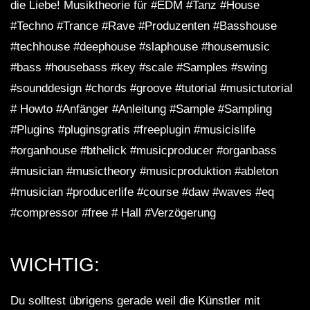
die Liebe! Musiktheorie für #EDM #Tanz #House
#Techno #Trance #Rave #Produzenten #Basshouse
#techhouse #deephouse #slaphouse #housemusic
#bass #housebass #key #scale #Samples #swing
#sounddesign #chords #groove #tutorial #musictutorial
# Howto #Anfänger #Anleitung #Sample #Sampling
#Plugins #pluginsgratis #freeplugin #musicislife
#organhouse #bthelick #musicproducer #organbass
#musician #musictheory #musicproduktion #ableton
#musician #producerlife #course #daw #waves #eq
#compressor #free # Hall #Verzögerung
WICHTIG:
Du solltest übrigens gerade weil die Künstler mit