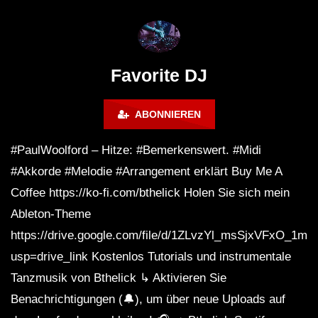
FuturFestival 2024
FESTIVAL Switzerla
LUCA DEA [Modernit
Favorite DJ
ABONNIEREN
#PaulWoolford – Hitze: #Bemerkenswert. #Midi
#Akkorde #Melodie #Arrangement erklärt Buy Me A
Coffee https://ko-fi.com/bthelick Holen Sie sich mein
Ableton-Theme
https://drive.google.com/file/d/1ZLvzYl_msSjxVFxO_
usp=drive_link Kostenlos Tutorials und instrumentale
Tanzmusik von Bthelick ↳ Aktivieren Sie
Benachrichtigungen (🔔), um über neue Uploads auf