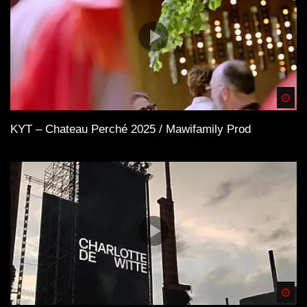
Spä
KYT – Chateau Perché 2025 / Mawifamily Prod
Spä