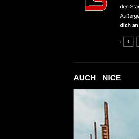
den Sta
Außerge
dich an
AUCH _NICE