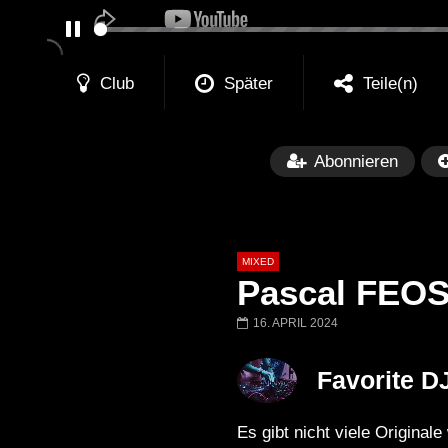
PAUSE
Club
Später
Teile(n)
Abonnieren
MIXED
Pascal FEOS 
16. APRIL 2024
Später
Favorite D
Barbara Lago @ Kappa
THEMBA @ CA
FuturFestival 2024
FESTIVAL Switze
Es gibt nicht viele Origina
LUCA DEA [Moder