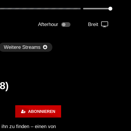
Afterhour
Breit
Weitere Streams
8)
Später
ABONNIEREN
kmantel Ten – Helena Hauff &
Ángel Molina – Sónar 202
rcel Dettmann | Radar – Aug 2
ARTE Concert
ihn zu finden – einen von
2024