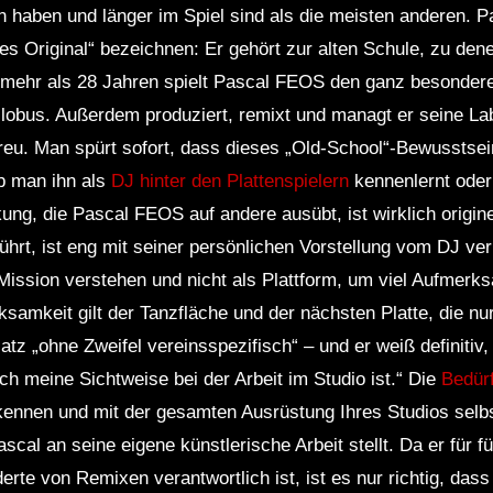
n haben und länger im Spiel sind als die meisten anderen. 
tes Original“ bezeichnen: Er gehört zur alten Schule, zu den
t mehr als 28 Jahren spielt Pascal FEOS den ganz besonderen
obus. Außerdem produziert, remixt und managt er seine Label
eu. Man spürt sofort, dass dieses „Old-School“-Bewusstsei
ob man ihn als
DJ hinter den Plattenspielern
kennenlernt oder 
ung, die Pascal FEOS auf andere ausübt, ist wirklich originel
hrt, ist eng mit seiner persönlichen Vorstellung vom DJ ver
 Mission verstehen und nicht als Plattform, um viel Aufmerk
samkeit gilt der Tanzfläche und der nächsten Platte, die nu
atz „ohne Zweifel vereinsspezifisch“ – und er weiß definitiv,
ch meine Sichtweise bei der Arbeit im Studio ist.“ Die
Bedürf
kennen und mit der gesamten Ausrüstung Ihres Studios selbs
scal an seine eigene künstlerische Arbeit stellt. Da er für f
rte von Remixen verantwortlich ist, ist es nur richtig, dass 