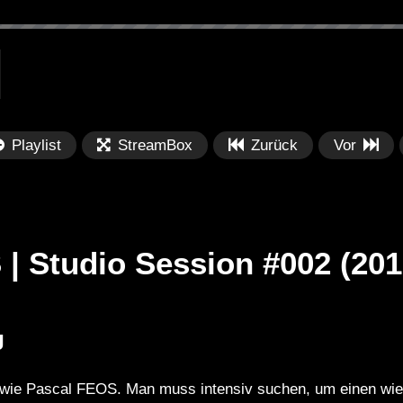
Playlist
StreamBox
Zurück
Vor
| Studio Session #002 (201
Später
Später
J
PRICES
Festival BPM 2025 – Live
De
rland 2023 by
Completa
Ma
le wie Pascal FEOS. Man muss intensiv suchen, um einen wie 
nity stage]
/ 