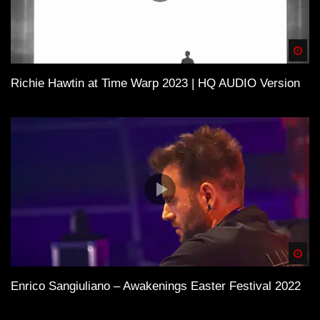
Spä
Richie Hawtin at Time Warp 2023 | HQ AUDIO Version
Spä
Enrico Sangiuliano – Awakenings Easter Festival 2022