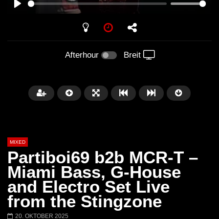
PLAY
Afterhour
Breit
MIXED
Partiboi69 b2b MCR-T –
Miami Bass, G-House
and Electro Set Live
Später
from the Stingzone
Barbara Lago @ Kappa
THEMBA @ CAPRI
20. OKTOBER 2025