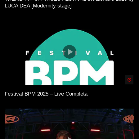
LUCA DEA [Modernity stage]
MCR-T
Electronica
G-House
Miami Bass
DJ-Kultur
Spä
Festival BPM 2025 – Live Completa
Electro
House
WICHTIG