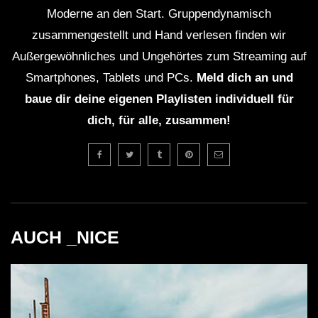
SoundCloud und Spotify verfügbar.
Moderne an den Start. Gruppendynamisch
Wie lange dauert das Set?
zusammengestellt und Hand verlesen finden wir
Außergewöhnliches und Ungehörtes zum Streaming auf
Das Live-Set dauert etwa 90 Minuten, in denen die
Smartphones, Tablets und PCs.
Meld dich an und
beiden DJs ihre besten Tracks präsentieren.
baue dir deine eigenen Playlisten individuell für
Welche Musikstile dominieren das Set?
dich, für alle, zusammen!
Vor allem Miami Bass, G-House und Electro prägen
das Set, was es vielseitig und ansprechend macht.
Wie kann ich Partiboi69 und MCR-T
unterstützen?
AUCH _NICE
Fans können die Künstler auf sozialen Medien
folgen, ihre Musik streamen oder Merchandise
unterstützen.