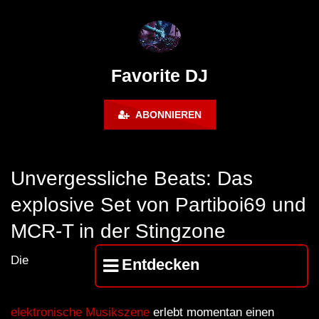
FuturFestival 2024
FESTIVAL Switzerla
LUCA DEA [Modernit
Favorite DJ
ABONNIEREN
Unvergessliche Beats: Das
explosive Set von Partiboi69 und
MCR-T in der Stingzone
Die
Entdecken
elektronische Musikszene
erlebt momentan einen