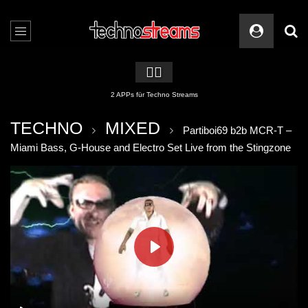
🏳️‍🌈
2 APPs für Techno Streams
TECHNO
MIXED
Partiboi69 b2b MCR-T –
Miami Bass, G-House and Electro Set Live from the Stingzone
PLAY