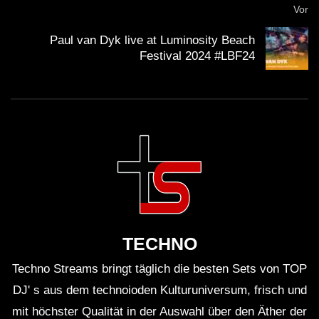
Fragen & Antworten zum DJ Set
Vor
Wie kam es zur Zusammenarbeit von
Paul van Dyk live at Luminosity Beach
Partiboi69 und MCR-T?
Festival 2024 #LBF24
Die beiden Künstler haben sich in der Musikszene
kennengelernt und festgestellt, dass ihre
musikalischen Ansätze sich hervorragend ergänzen.
Was macht das Set besonders?
Die Kombination aus verschiedenen Musikstilen und
die kreative Visualisierung schaffen ein einzigartiges
Erlebnis.
TECHNO
Wo kann man das Set nachhören?
Techno Streams bringt täglich die besten Sets von TOP
DJ' s aus dem technoioden Kulturuniversum, frisch und
Das Set ist auf verschiedenen Plattformen wie
mit höchster Qualität in der Auswahl über den Äther der