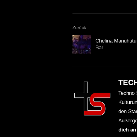
Zurück
Chelina Manuhutu 
Bari
TEC
Techno 
Kulturu
den Sta
Außerge
dich an