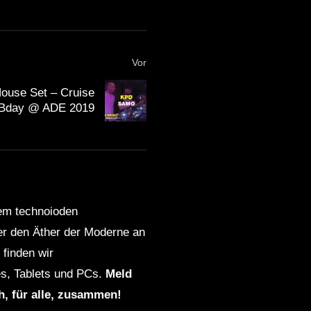
Vor
use Set – Cruise
 Bday @ ADE 2019
dem technoioden
ber den Äther der Moderne an
finden wir
s, Tablets und PCs.
Meld
ch, für alle, zusammen!