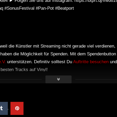
w6684 ► Folgen Sie uns auf Instagram: https://btprt.dj/vwu6
4bjaq #SonusFestival #Pan-Pot #Beatport
weil die Künstler mit Streaming nicht gerade viel verdienen,
r haben die Möglichkeit für Spenden. Mit dem Spendenbutton
.V.
unterstützen. Definitiv solltest Du
Auftritte besuchen
und
e besten Tracks auf Vinyl!