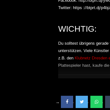
Facebook: http://btprt.dj/y
Twitter: https ://btprt.dj/p
WICHTIG:
Du solltest übrigens gerade 
unterstützen. Viele Künstle
z.B. den
Klubnetz Dresden e
Plattespieler hast, kaufe di