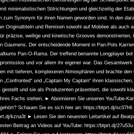
it minimalistischen Stilrichtungen und gleichzeitig der Etab
em zum Synonym für ihren Namen geworden sind. In den dar
an Originaltiteln und Remixen sowohl auf Mobilee als auch au
präzise, ​​wellige und kinetische Grooves demonstrierten, b
hen Gaumens. Der entscheidende Moment in Pan-Pots Karrie
ütalbums Pan-O-Rama. Der treffend benannte Longplayer bot 
mpromisslos und vor allem ihr eigener war. Das Gesamtwerk 
ten mit tieferen, komplexeren Atmosphären und brachte den 
ben „Confronted“ und „Captain My Captain“ ihren klassischen,
 gestellt und sie als Produzenten präsentiert, die sowohl kla
 ihres Fachs stehen. ► Abonnieren Sie unseren YouTube-Kana
ehört? Schauen Sie es sich hier an: https://btprt.dj/sc07
tprt.dj/kzna3t ► Lesen Sie den neuesten Leitartikel auf Beatpo
sten Beitrag an Videos auf YouTube: https://btprt.dj/27u53u