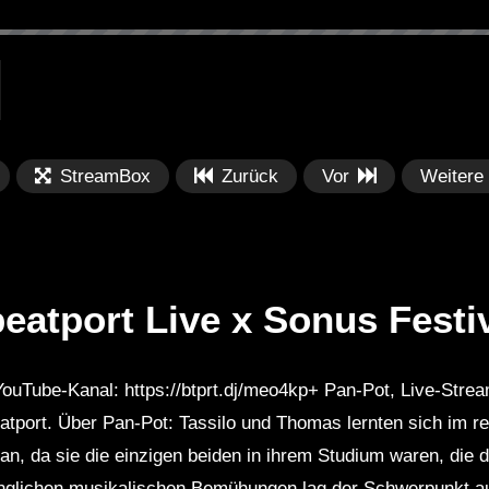
StreamBox
Zurück
Vor
Weitere
eatport Live x Sonus Festi
ouTube-Kanal: https://btprt.dj/meo4kp+ Pan-Pot, Live-Strea
Später
Später
eatport. Über Pan-Pot: Tassilo und Thomas lernten sich im 
PRICES
Festival BPM 2025 – Live
De
an, da sie die einzigen beiden in ihrem Studium waren, die
rland 2023 by
Completa
Ma
nity stage]
/ 
fänglichen musikalischen Bemühungen lag der Schwerpunkt au