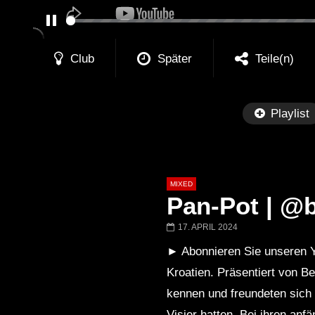
PAUSE
Club
Später
Teile(n)
Playlist
MIXED
Pan-Pot | @b
17. APRIL 2024
► Abonnieren Sie unseren Y
Später
Kroatien. Präsentiert von B
Barbara Lago @ Kappa
THEMBA @ CA
kennen und freundeten sich 
FuturFestival 2024
FESTIVAL Switze
LUCA DEA [Moder
Visier hatten. Bei ihren an