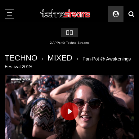
🏳️‍🌈
2 APPs für Techno Streams
TECHNO
MIXED
Pan-Pot @ Awakenings
Festival 2019
PLAY