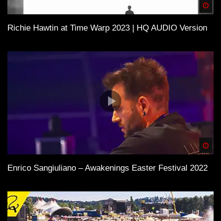
Spä
Richie Hawtin at Time Warp 2023 | HQ AUDIO Version
Spä
Enrico Sangiuliano – Awakenings Easter Festival 2022