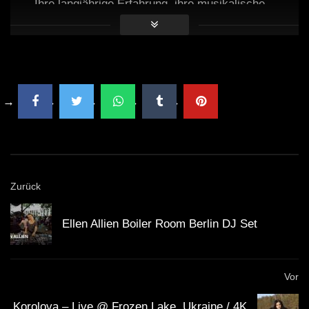
Ihre langjährige Erfahrung, ihre musikalische
Vielfalt und ihre Fähigkeit, die Menschen mit ihrer
Musik zu bewegen, haben Pan-Pot zu einer
Legende in der elektronischen Musikszene
gemacht.
Faktisches
Zurück
Pan-Pot stammt aus Berlin, dem Epizentrum der
Ellen Allien Boiler Room Berlin DJ Set
elektronischen Musikszene.
Sie gründeten ihr eigenes Label Second State, um
Vor
junge Talente zu fördern und ihre Musik zu
Korolova – Live @ Frozen Lake, Ukraine / 4K