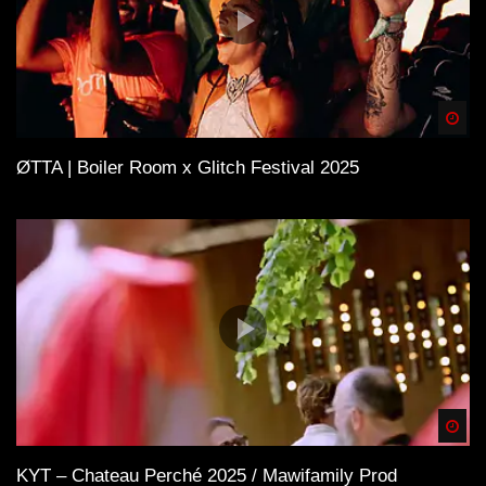
Spä
ØTTA | Boiler Room x Glitch Festival 2025
Spä
KYT – Chateau Perché 2025 / Mawifamily Prod