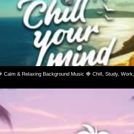
🍓 Calm & Relaxing Background Music 🍓 Chill, Study, Work