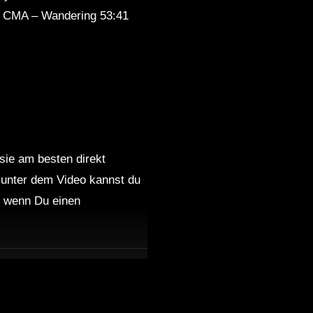
3 HOURS Relax Ambient
34 CMA – Wandering 53:41
Music | Wonderful Chillout
Music | Infinity by Jjos
Autumn Leaves Chillout &
Lounge Mix HD Del Mar
4 HOURS of The Best Chill
 sie am besten direkt
out Mix by Jjos | Wonderful
 unter dem Video kannst du
Lounge Instrumental Long
nd wenn Du einen
Playlist
Beautiful MADAGASCAR
Chillout and Lounge Mix Del
Mar
Chillout Lounge 🏖️ Calm &
Relaxing Background Music |