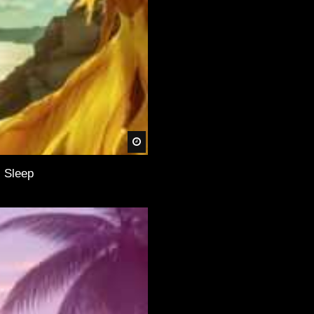
Später
, Sleep