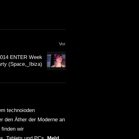
The Good Life Radio #3
Chillout King Ibiza – The
Relax Smoothie, 2016
(Continuous Mix) Chillout
Lounge Del Mar
Vor
Beautiful MO’OREA
-2014 ENTER Week
Honeymoon Chillout &
rty (Space,_Ibiza)
Lounge Mix Del Mar
Summer’s Here! Beautiful
Relaxing Chillout Del Mar
Lounge Mix HD
dem technoioden
Magical Okavango Delta –
ber den Äther der Moderne an
Chillout Lounge Mix 2017
finden wir
s, Tablets und PCs.
Meld