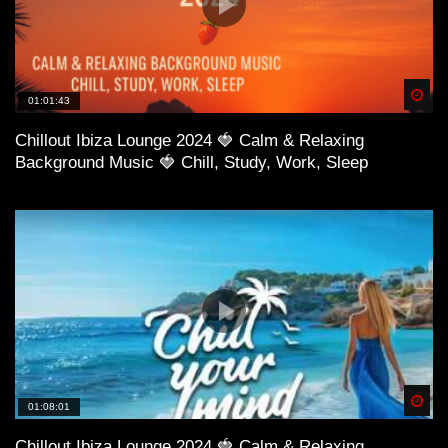
Spä
01:01:43
Chillout Ibiza Lounge 2024 🍓 Calm & Relaxing
Background Music 🍓 Chill, Study, Work, Sleep
Spä
01:08:01
Chillout Ibiza Lounge 2024 🍓 Calm & Relaxing