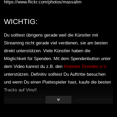
https://www.flickr.com/photos/massalim
Radio #3
Chillout King Ibiza – The Relax
WICHTIG:
Smoothie, 2016 (Continuous Mix)
Chillout Lounge Del Mar
Du solltest übrigens gerade weil die Künstler mit
Streaming nicht gerade viel verdienen, sie am besten
Beautiful MO’OREA Honeymoon
Chillout & Lounge Mix Del Mar
direkt unterstützen. Viele Künstler haben die
Möglichkeit für Spenden. Mit dem Spendenbutton unter
dem Video kannst du z.B. den
Klubnetz Dresden e.V.
Summer’s Here! Beautiful Relaxing
unterstützen. Definitiv solltest Du Auftritte besuchen
Chillout Del Mar Lounge Mix HD
und wenn Du einen Plattespieler hast, kaufe die besten
Tracks auf Vinyl!
Magical Okavango Delta – Chillout
Lounge Mix 2017