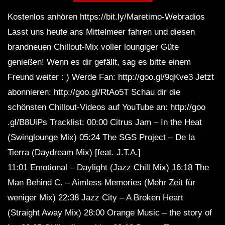
Kostenlos anhören https://bit.ly/Maretimo-Webradios
Lasst uns heute ans Mittelmeer fahren und diesen
Relax Now: GOA Chillout and Lounge
Mix Del Mar
brandneuen Chillout-Mix voller loungiger Güte
genießen! Wenn es dir gefällt, sag es bitte einem
Freund weiter : ) Werde Fan: http://goo.gl/9qKve3 Jetzt
The Grand Autumn Chillout and Lounge
abonnieren: http://goo.gl/RtAo5T Schau dir die
Mix HD Del Mar
schönsten Chillout-Videos auf YouTube an: http://goo
.gl/B8UiPs Tracklist: 00:00 Citrus Jam – In the Heat
4 HOURS Wonderfull Chill out Music
(Swinglounge Mix) 05:24 The SGS Project – De la
Long Playlist | Background Music for
Tierra (Daydream Mix) [feat. J.T.A.]
Relax
11:01 Emotional – Daylight (Jazz Chill Mix) 16:18 The
Man Behind C. – Aimless Memories (Mehr Zeit für
Beautiful Cancún Chill House Del Mar
Mix
weniger Mix) 22:38 Jazz City – A Broken Heart
(Straight Away Mix) 28:00 Orange Music – the story of