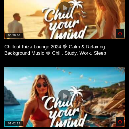
Spä
00:58:36
Chillout Ibiza Lounge 2024 🍓 Calm & Relaxing
Background Music 🍓 Chill, Study, Work, Sleep
Spä
01:02:22