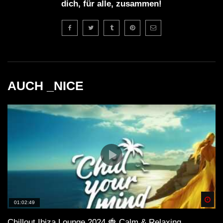
dich, für alle, zusammen!
AUCH _NICE
Spä
01:02:49
Chillout Ibiza Lounge 2024 🍓 Calm & Relaxing