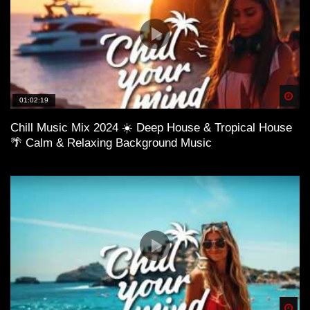
Spä
01:02:19
Chill Music Mix 2024 ☀️ Deep House & Tropical House
🌴 Calm & Relaxing Background Music
Spä