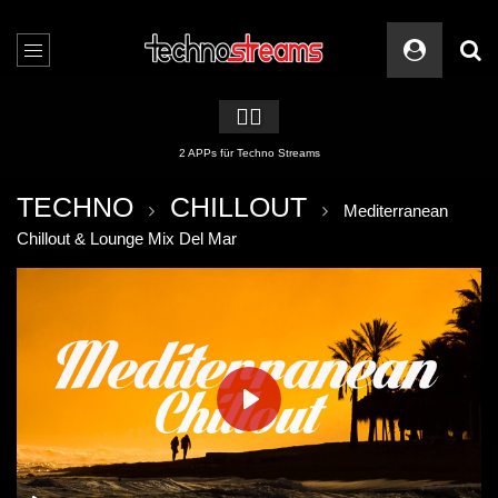
🏳️‍🌈
2 APPs für Techno Streams
TECHNO
CHILLOUT
Mediterranean
Chillout & Lounge Mix Del Mar
PLAY