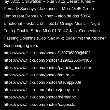
jay 33:35 Chillwalker – blue 38:12 Desert Tunes –
3 HOURS Relax Ambient Music |
Remade Sundays (Jazzancolic Mix) 43:45 Green
Wonderful Chillout Music | Infinity by
Jjos
Lemon feat.Debora Vilchez – algo de dos 50:04
Emotional – extatic chill 55:17 Orange Music – Night
Autumn Leaves Chillout & Lounge Mix
Train ( Double String Mix) 01:01:47 Jazz Connection –
HD Del Mar
Passing Dolphins (Cool Sax Mix) Bilder mit freundlicher
Genehmigung von:
https://www.flickr.com/photos/130796800@N02
4 HOURS of The Best Chill out Mix by
Jjos | Wonderful Lounge Instrumental
https://www.flickr.com/photos/ 129822560@N05
Long Playlist
https://www.flickr.com/photos/patrick_nouhailler
https://www.flickr.com/photos/amira_a
Beautiful MADAGASCAR Chillout and
https://www.flickr.com/photos/stevepj2009
Lounge Mix Del Mar
https://www.flickr. com/photos/jenny-pics
https://www.flickr.com/photos/hernanpc
Chillout Lounge 🏖️ Calm & Relaxing
https://www.flickr.com/photos/sagesolar
Background Music | The Good Life