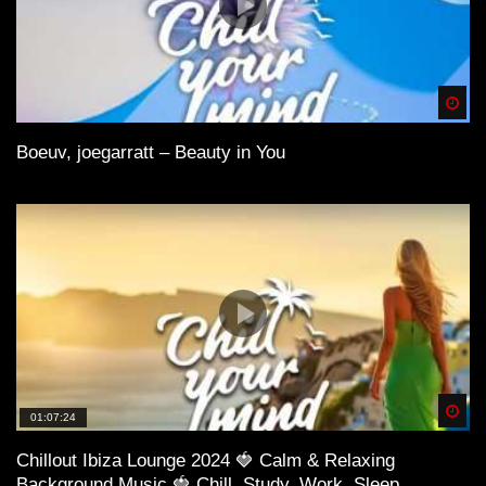
Spä
Boeuv, joegarratt – Beauty in You
Spä
01:07:24
Chillout Ibiza Lounge 2024 🍓 Calm & Relaxing
Background Music 🍓 Chill, Study, Work, Sleep