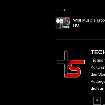
Zurück
Wolf Music’s groo
HQ
TEC
Techno 
Kulturu
den Sta
Außerge
dich an