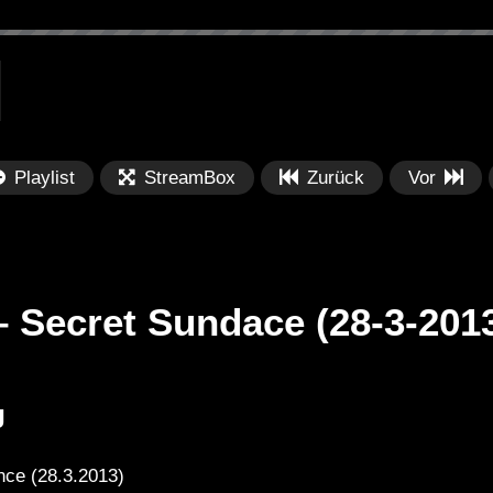
Playlist
StreamBox
Zurück
Vor
– Secret Sundace (28-3-201
Später
Später
J
PRICES
Festival BPM 2025 – Live
De
rland 2023 by
Completa
Ma
nce (28.3.2013)
nity stage]
/ 