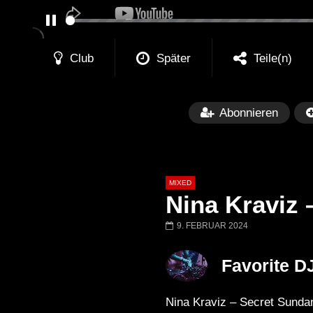
PAUSE
Club
Später
Teile(n)
Abonnieren
MIXED
Nina Kraviz 
9. FEBRUAR 2024
Später
Favorite D
Barbara Lago @ Kappa
THEMBA @ CA
FuturFestival 2024
FESTIVAL Switze
Nina Kraviz – Secret Sunda
LUCA DEA [Moder