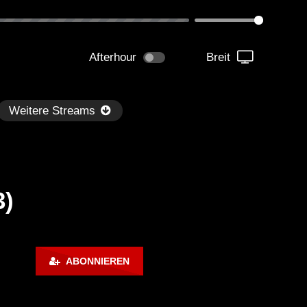
Afterhour
Breit
Weitere Streams
3)
Später
ABONNIEREN
kmantel Ten – Helena Hauff &
Ángel Molina – Sónar 202
rcel Dettmann | Radar – Aug 2
ARTE Concert
2024