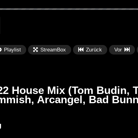
Playlist
StreamBox
Zurück
Vor
22 House Mix (Tom Budin, 
immish, Arcangel, Bad Bun
Später
Später
PRICES
Festival BPM 2025 – Live
De
J
rland 2023 by
Completa
Ma
nity stage]
/ 