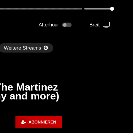
Afterhour
Breit
Weitere Streams
The Martinez
ny and more)
Später
kmantel Ten – Helena Hauff &
Ángel Molina – Sónar 202
ABONNIEREN
rcel Dettmann | Radar – Aug 2
ARTE Concert
2024