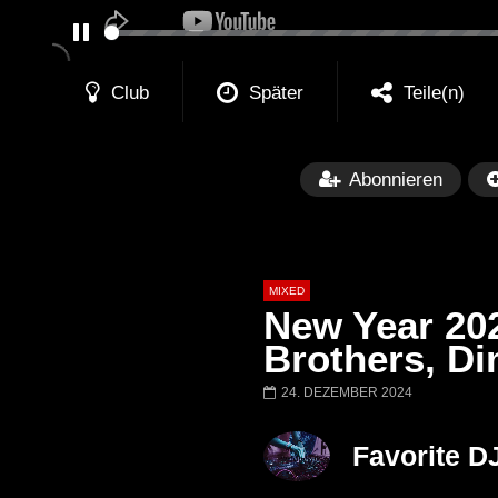
PAUSE
Club
Später
Teile(n)
Abonnieren
MIXED
New Year 20
Brothers, D
24. DEZEMBER 2024
Später
Barbara Lago @ Kappa
THEMBA @ CA
Favorite D
FuturFestival 2024
FESTIVAL Switze
LUCA DEA [Moder