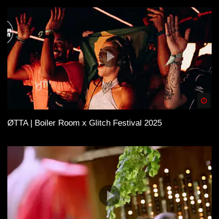
Spä
ØTTA | Boiler Room x Glitch Festival 2025