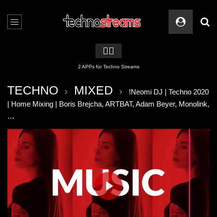
🏳️‍🌈
2 APPs für Techno Streams
TECHNO
MIXED
!Neomi DJ | Techno 2020
| Home Mixing | Boris Brejcha, ARTBAT, Adam Beyer, Monolink,
…
PLAY