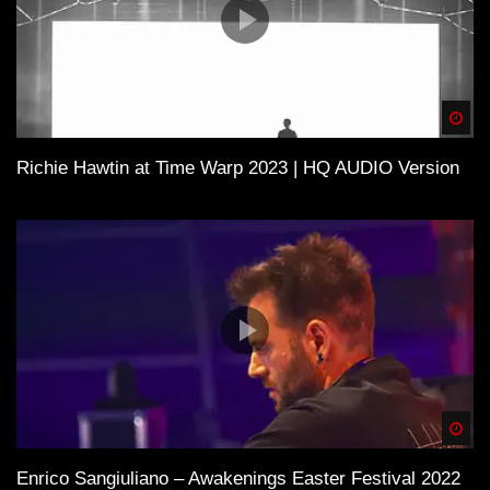
Spä
Richie Hawtin at Time Warp 2023 | HQ AUDIO Version
Spä
Enrico Sangiuliano – Awakenings Easter Festival 2022