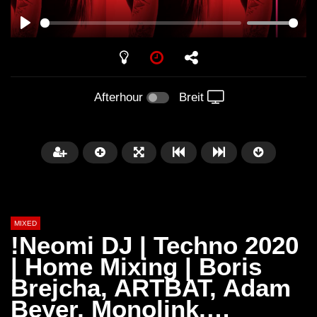
PLAY
Afterhour
Breit
MIXED
!Neomi DJ | Techno 2020
| Home Mixing | Boris
Brejcha, ARTBAT, Adam
Später
Beyer, Monolink,…