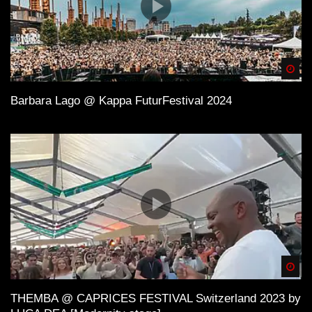
Spä
Barbara Lago @ Kappa FuturFestival 2024
Spä
THEMBA @ CAPRICES FESTIVAL Switzerland 2023 by