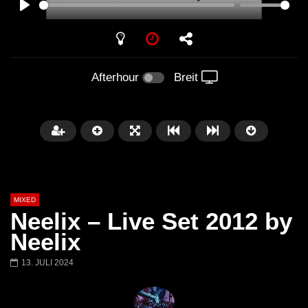
PLAY
Afterhour
Breit
MIXED
Neelix – Live Set 2012 by
Neelix
13. JULI 2024
Später
Barbara Lago @ Kappa
THEMBA @ CAPRI