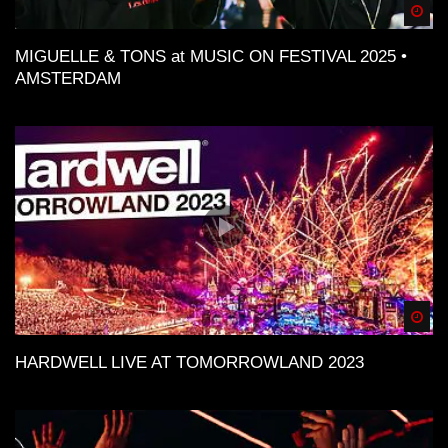
Spä
MIGUELLE & TONS at MUSIC ON FESTIVAL 2025 •
AMSTERDAM
Spä
HARDWELL LIVE AT TOMORROWLAND 2023