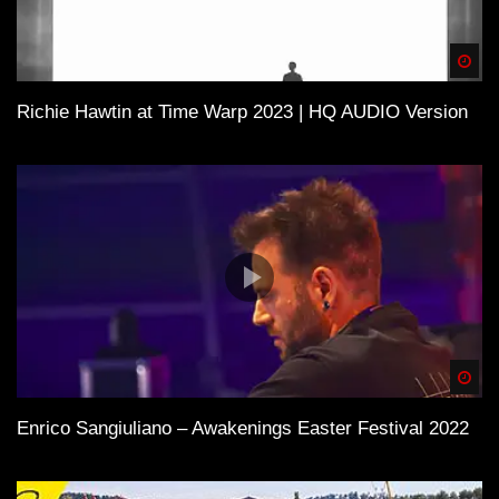
Spä
Richie Hawtin at Time Warp 2023 | HQ AUDIO Version
Spä
Enrico Sangiuliano – Awakenings Easter Festival 2022