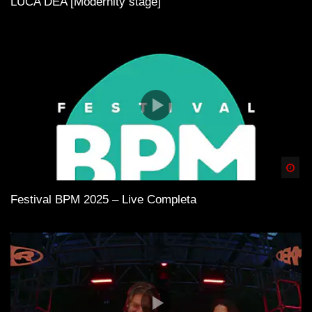
LUCA DEA [Modernity stage]
Spä
Festival BPM 2025 – Live Completa