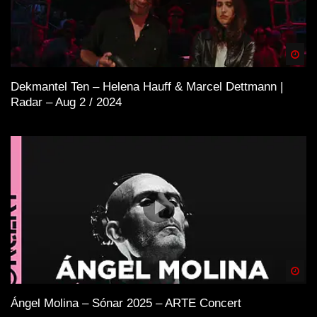
Spä
Dekmantel Ten – Helena Hauff & Marcel Dettmann |
Radar – Aug 2 / 2024
Spä
Ángel Molina – Sónar 2025 – ARTE Concert