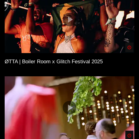
Spä
ØTTA | Boiler Room x Glitch Festival 2025
Spä