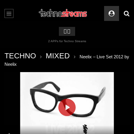
🏳️‍🌈
2 APPs für Techno Streams
TECHNO
MIXED
Neelix – Live Set 2012 by
Neelix
PLAY