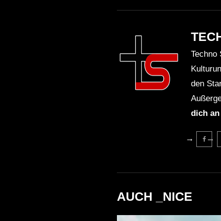
TEC
Techno 
Kulturu
den Sta
Außerge
dich an
AUCH _NICE