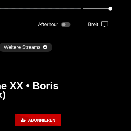
Afterhour
Breit
Weitere Streams
e XX • Boris
x)
Später
kmantel Ten – Helena Hauff &
Ángel Molina – Sónar 202
ABONNIEREN
rcel Dettmann | Radar – Aug 2
ARTE Concert
2024