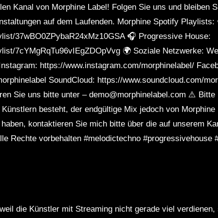
len Kanal von Morphine Label! Folgen Sie uns und bleiben S
nstaltungen auf dem Laufenden. Morphine Spotify Playlists:
playlist/37wBO0ZPybaR24xMz10GSA 🎧 Progressive House:
laylist/7cYMgRqTu96vIEgZDOpVvg 🌍 Soziale Netzwerke: We
 Instagram: https://www.instagram.com/morphinelabel/ Face
orphinelabel SoundCloud: https://www.soundcloud.com/morp
en Sie uns bitte unter – demo@morphinelabel.com ⚠️ Bitte 
 Künstlern besteht, der endgültige Mix jedoch von Morphine 
haben, kontaktieren Sie mich bitte über die auf unserem K
lle Rechte vorbehalten #melodictechno #progressivehouse 
weil die Künstler mit Streaming nicht gerade viel verdienen,