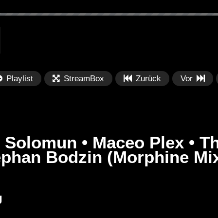
Playlist
StreamBox
Zurück
Vor
 Solomun • Maceo Plex • Th
ephan Bodzin (Morphine Mi
Später
Später
PRICES
Festival BPM 2025 – Live
De
J
rland 2023 by
Completa
Ma
nity stage]
/ 