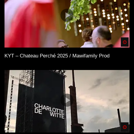
Spä
KYT – Chateau Perché 2025 / Mawifamily Prod
Spä