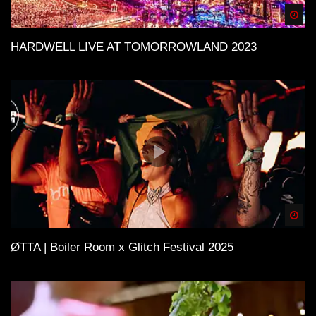
Spä
HARDWELL LIVE AT TOMORROWLAND 2023
Spä
ØTTA | Boiler Room x Glitch Festival 2025