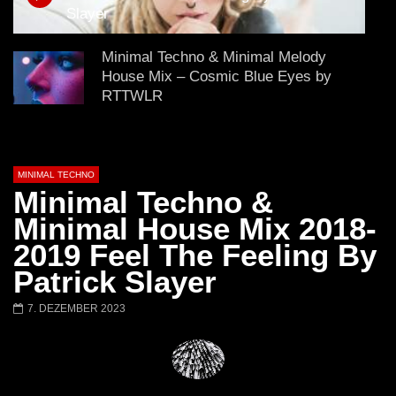
Ricardo Villalobos @ Stereo,
NEW Exclusive Set
Slayer
Montreal (June 2017)
BREJCHA December
MelodicTronic 2020
Minimal Techno & Minimal Melody
House Mix – Cosmic Blue Eyes by
RTTWLR
Minimal Bounce & Minimal House &
Minimal Techno Mix 2022 – Cyborg
MINIMAL TECHNO
Monkey By Patrick Slayer
Minimal Techno &
Minimal House Mix 2018-
Minimal Techno Mix Classic Cartoon
2019 Feel The Feeling By
High Trip Set 4 by RTTWLR
Patrick Slayer
7. DEZEMBER 2023
TRIPPY CAT – Brain Crackin Brutal
Minimal Techno Set 2017 [ MINIMAL
TECHNO PSYMINIMAL]