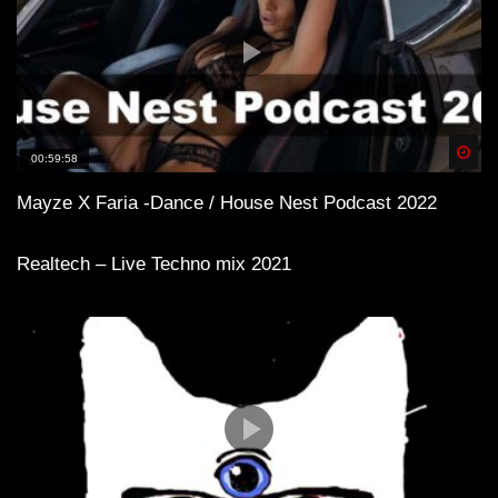
Spä
00:59:58
Mayze X Faria -Dance / House Nest Podcast 2022
Realtech – Live Techno mix 2021