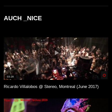
AUCH _NICE
Spä
03:28
Ricardo Villalobos @ Stereo, Montreal (June 2017)