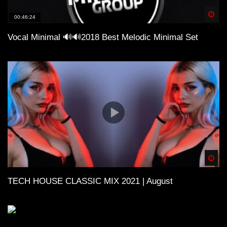
Spä
00:46:24
Vocal Minimal 🔊🔊2018 Best Melodic Minimal Set
Spä
TECH HOUSE CLASSIC MIX 2021 | August