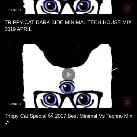
Spä
01:04:09
TRIPPY CAT DARK SIDE MINIMAL TECH HOUSE MIX
2019 APRIL
Spä
01:56:31
Trippy Cat Special 🐱 2017 Best Minimal Vs Techno Mix
🎵