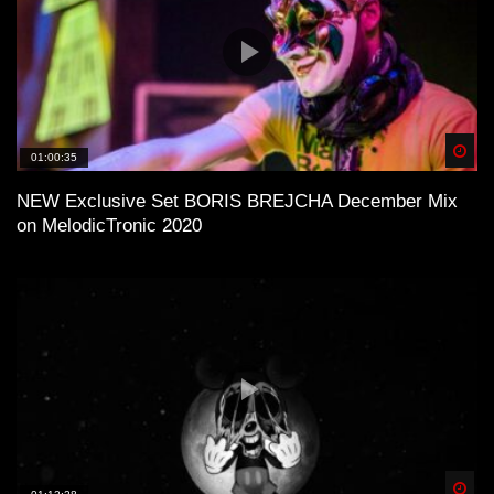
Spä
01:00:35
NEW Exclusive Set BORIS BREJCHA December Mix
on MelodicTronic 2020
Spä