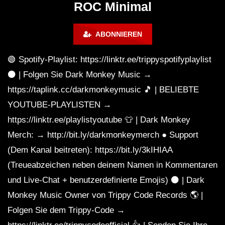
ROC Minimal
MINIMAL TECHNO MIX 2019 VOL 3
tracklist
ABONNIEREN
Minimal Techno Mix EDM Minimal Mad
🟢 Spotify-Playlist: https://linktr.ee/trippyspotifyplaylist
Cuphead by RTTWLR
⚫️ | Folgen Sie Dark Monkey Music →
https://taplink.cc/darkmonkeymusic 🎵 | BELIEBTE
YOUTUBE-PLAYLISTEN →
2019 MINIMAL TECHNO MIXMelodic
https://linktr.ee/playlistyoutube 👕 | Dark Monkey
House & Techno / Deep House /
Progressive House 2019 VOL6
Merch: → http://bit.ly/darkmonkeymerch ● Support
(Dem Kanal beitreten): https://bit.ly/3kIHIAA
Drastic Minimal Techno Classic Set –
(Treueabzeichen neben deinem Namen in Kommentaren
Crazy Monkey By Patrick Slayer
und Live-Chat + benutzerdefinierte Emojis) ⚫️ | Dark
Monkey Music Owner von Trippy Code Records 🌎 |
Minimal Techno Mix 2022 – Do You
Folgen Sie dem Trippy-Code →
Light A Cigarette?! By Monkey Dealer