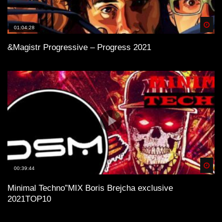
Spä
01:04:28
&Magistr Progressive – Progress 2021
Spä
00:39:44
Minimal Technо”MIX Boris Brejcha exclusive
2021TOP10