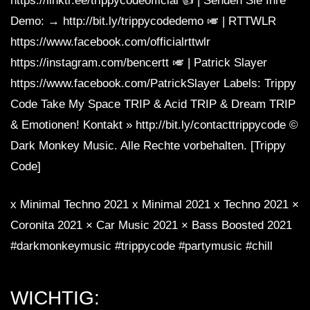
https://linktr.ee/trippycodeofficial 👍 | Senden Sie Ihre
Demo: → http://bit.ly/trippycodedemo 🎺 | RTTWLR
https://www.facebook.com/officialrttwlr
Minimal Techno & Minimal House Mix
https://instagram.com/bencertt 🎺 | Patrick Slayer
Best Dark Monkeys [High Trip Set] by
Patrick Slayer
https://www.facebook.com/PatrickSlayer Labels: Trippy
Code Take My Space TRIP & Acid TRIP & Dream TRIP
DJ Hozho@Boris Brejcha Minimal
& Emotionen! Kontakt » http://bit.ly/contacttrippycode ©
Techno ISTANBUL @ORIGINAL MIX
Dark Monkey Music. Alle Rechte vorbehalten. [Trippy
Code]
MINIMAL TECHNO MIX Classic
Cartoon High Trip Set 2 by RTTWLR
x Minimal Techno 2021 x Minimal 2021 x Techno 2021 ×
Coronita 2021 × Car Music 2021 × Bass Boosted 2021
#darkmonkeymusic #trippycode #partymusic #chill
Minimal Techno Mix CLASSIC HIGH
TRIP SET 2 by RTTWLR
WICHTIG: