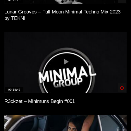
01:12:28
Lunar Grooves – Full Moon Minimal Techno Mix 2023
by TEKNI
Spä
00:38:47
R3ckzet – Minimuns Begin #001