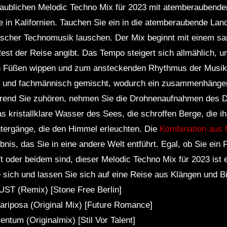
aublichen Melodic Techno Mix für 2023 mit atemberaubend
in Kalifornien. Tauchen Sie ein in die atemberaubende Lan
ischer Technomusik lauschen. Der Mix beginnt mit einem s
Rest der Reise angibt. Das Tempo steigert sich allmählich, u
den Füßen wippen und zum ansteckenden Rhythmus der Musi
tet und fachmännisch gemischt, wodurch ein zusammenhänge
hrend Sie zuhören, nehmen Sie die Drohnenaufnahmen des D
as kristallklare Wasser des Sees, die schroffen Berge, die 
ergänge, die den Himmel erleuchten. Die
Kombination aus 
bnis, das Sie in eine andere Welt entführt. Egal, ob Sie ei
oder beidem sind, dieser Melodic Techno Mix für 2023 ist 
 sich und lassen Sie sich auf eine Reise aus Klängen und B
ST (Remix) [Stone Free Berlin]
ariposa (Original Mix) [Future Romance]
tum (Originalmix) [Stil Vor Talent]