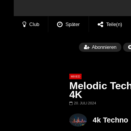
Club
Später
Teile(n)
Abonnieren
MIXED
Melodic Tech
4K
20. JULI 2024
Später
Barbara Lago @ Kappa
THEMBA @ CA
4k Techno
FuturFestival 2024
FESTIVAL Switze
LUCA DEA [Moder