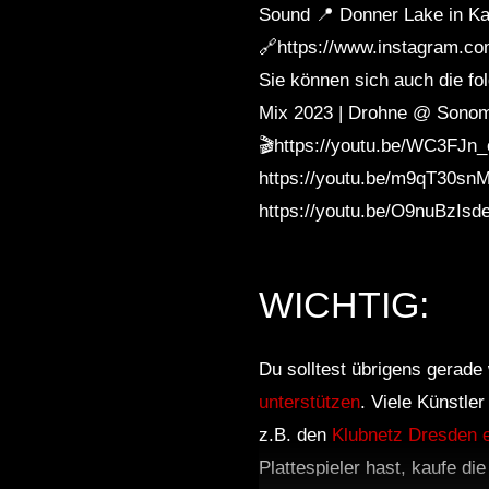
Sound 📍 Donner Lake in Kal
🔗https://www.instagram.co
Sie können sich auch die f
Mix 2023 | Drohne @ Sonoma
🎬https://youtu.be/WC3FJn_
https://youtu.be/m9qT30sn
https://youtu.be/O9nuBzIsd
WICHTIG:
Du solltest übrigens gerade 
unterstützen
. Viele Künstle
z.B. den
Klubnetz Dresden e
Plattespieler hast, kaufe di