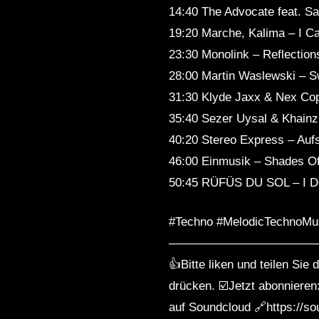
14:40 The Advocate feat. S
19:20 Marche, Kalima – I Ca
23:30 Monolink – Reflecti
28:00 Martin Waslewski – Sw
31:30 Klyde Jaxx & Nex Cope
35:40 Sezer Uysal & Khainz 
40:20 Stereo Express – Auf
46:00 Einmusik – Shades Of
50:45 RÜFÜS DU SOL – I Do
#Techno #MelodicTechnoMu
————————————
👍Bitte liken und teilen Si
drücken. ☑️Jetzt abonnier
auf Soundcloud 🔗https://so