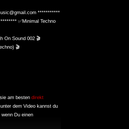
usic@gmail.com ***********
********* ✅Minimal Techno
gh On Sound 002 🎬
echno) 🎬
, sie am besten
direkt
 unter dem Video kannst du
nd wenn Du einen