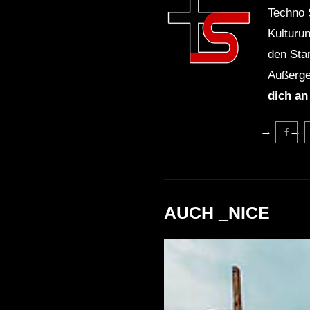
Techno 
Kulturu
den Sta
Außerge
dich an
AUCH _NICE