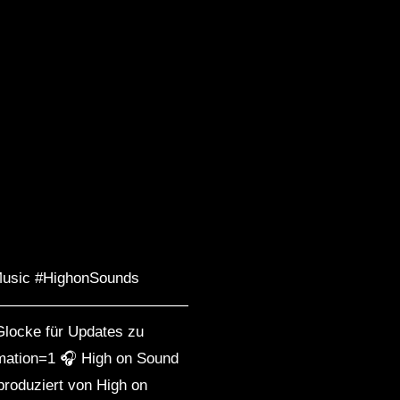
Music #HighonSounds
————————————————
 Glocke für Updates zu
mation=1 🎧 High on Sound
produziert von High on