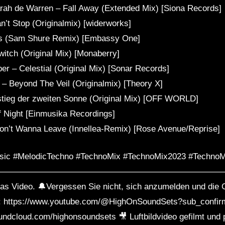
arah de Warren – Fall Away (Extended Mix) [Siona Records]
n’t Stop (Originalmix) [widerworks]
ons (Sam Shure Remix) [Embassy One]
itch (Original Mix) [Monaberry]
r – Celestial (Original Mix) [Sonar Records]
– Beyond The Veil (Originalmix) [Theory X]
stieg der zweiten Sonne (Original Mix) [OFF WORLD]
 Night [Einmusika Recordings]
n’t Wanna Leave (Innellea-Remix) [Rose Avenue/Reprise]
sic #MelodicTechno #TechnoMix #TechnoMix2023 #Techno
——————————————————————————
e das Video. 🔔Vergessen Sie nicht, sich anzumelden und die
en: https://www.youtube.com/@HighOnSoundSets?sub_confir
undcloud.com/highonsoundsets 🎥 Luftbildvideo gefilmt und 