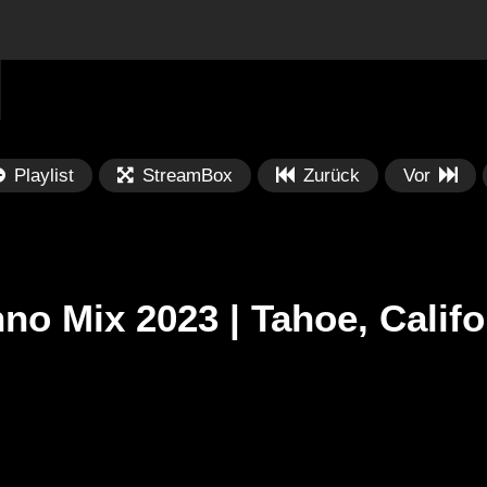
Playlist
StreamBox
Zurück
Vor
no Mix 2023 | Tahoe, Calif
Später
Später
PRICES
Festival BPM 2025 – Live
De
rland 2023 by
Completa
Ma
nity stage]
/ 