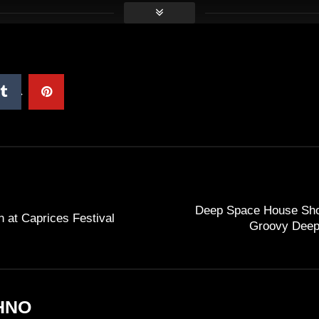
Deep Space House Sho
 at Caprices Festival
Groovy Deep
HNO