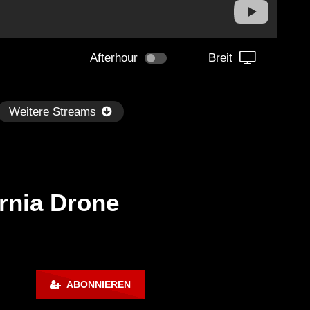
Afterhour
Breit
Weitere Streams
ornia Drone
Später
kmantel Ten – Helena Hauff &
Ángel Molina – Sónar 202
ABONNIEREN
rcel Dettmann | Radar – Aug 2
ARTE Concert
2024