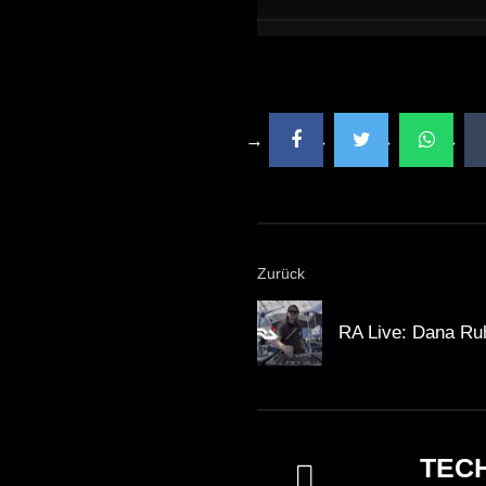
Zurück
RA Live: Dana Ruh
TEC