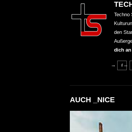
TEC
Techno 
Kulturu
den Sta
Außerge
dich an
AUCH _NICE