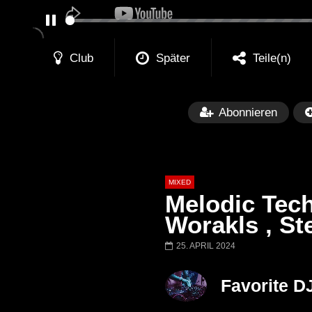
PAUSE
Club
Später
Teile(n)
Abonnieren
MIXED
Melodic Tech
Worakls , St
25. APRIL 2024
Später
Barbara Lago @ Kappa
THEMBA @ CA
Favorite D
FuturFestival 2024
FESTIVAL Switze
LUCA DEA [Moder