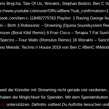
ris Brejcha, Tale Of Us, Worakls, Stephan Bodzin, Ben C V
tp://www.youtube.com/user/OfficialBenc?sub_confirmation=1 
book.com/ben-c-118492775763 Playlist: 1 Raving George fe
in – Birth 3 Robosonic – Drowning (Djuma Soundsystem Re
zen (Boral Kibil Remix) 6 Fran Cisco – Terapia 7 Fat Sushi
-Spectro – Four Walls (Romulus Remix) 16 Worakls – Sancti
Juno Melodic Techno // House 2019 von Ben C #BenC #Melo
weil die Künstler mit Streaming nicht gerade viel verdienen,
r haben die Möglichkeit für Spenden. Mit dem Spendenbutton
.V.
unterstützen. Definitiv solltest Du Auftritte besuchen u