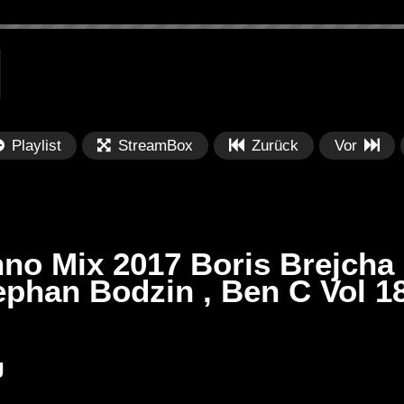
Playlist
StreamBox
Zurück
Vor
no Mix 2017 Boris Brejcha ,
ephan Bodzin , Ben C Vol 1
Später
Später
PRICES
Festival BPM 2025 – Live
De
J
rland 2023 by
Completa
Ma
nity stage]
/ 