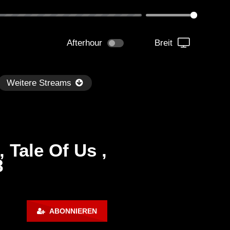
Afterhour
Breit
Weitere Streams
 Tale Of Us ,
8
Später
kmantel Ten – Helena Hauff &
Ángel Molina – Sónar 202
ABONNIEREN
rcel Dettmann | Radar – Aug 2
ARTE Concert
2024