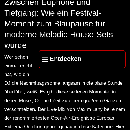
Zwischen Euphorie und
FuturFestival 2024
FESTIVAL Switzerla
LUCA DEA [Modernit
Tiefgang: Wie ein Festival-
Moment zum Blaupause für
moderne Melodic-House-Sets
wurde
Wer schon
Entdecken
einmal erlebt
hat, wie ein
DJ die Nachmittagssonne langsam in die blaue Stunde
überführt, weiß: Es gibt diese seltenen Momente, in
denen Musik, Ort und Zeit zu einem größeren Ganzen
verschmelzen. Der Live-Mix von Maxim Lany bei einem
der renommiertesten Open-Air-Ereignisse Europas,
Extrema Outdoor, gehört genau in diese Kategorie. Hier