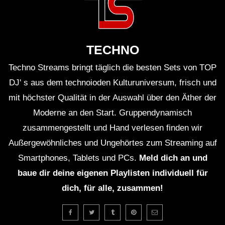
Gleichzeitig lässt sich in diesem Mix ein
professionelles Verständnis von Dynamik beobachten.
Die lauteste Stelle ist nie gleich am Anfang – sie wird
TECHNO
verdient. Dazu gehört, dass leise Passagen wirklich
Techno Streams bringt täglich die besten Sets von TOP
leise sein dürfen. Wer einmal darauf geachtet hat,
DJ' s aus dem technoioden Kulturuniversum, frisch und
erkennt: Die gefühlte Größe eines Drops hängt davon
mit höchster Qualität in der Auswahl über den Äther der
ab, wie viel Raum ihm vorher gewährt wurde. Lanys
Moderne an den Start. Gruppendynamisch
Mixierung – ob am EQ, mit Filtern oder im Layering –
zusammengestellt und Hand verlesen finden wir
gönnt sich diese Räume. So wirkt das Set nie
Außergewöhnliches und Ungehörtes zum Streaming auf
komprimiert oder „zugestopft“, sondern atmet.
Smartphones, Tablets und PCs.
Meld dich an und
Im größeren Kontext zeigt der Auftritt, wie lebendig
baue dir deine eigenen Playlisten individuell für
elektronische Tanzmusik
2020er-typisch funktioniert:
dich, für alle, zusammen!
transnational, kuratiert, stetig zwischen Club- und
Festivalästhetik pendelnd. Belgien, seit Jahrzehnten ein