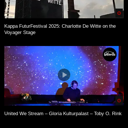
deshalb in Erinnerung bleibt. Wer verstehen will, wie
Spä
zeitgenössische elektronische Musik auf Festivals
erzählt wird, findet hier eine überzeugende Fallstudie.
Kappa FuturFestival 2025: Charlotte De Witte on the
Voyager Stage
Quellen der Inspiration
DJ-Mix (Wikipedia)
House (Wikipedia)
Progressive House (Wikipedia)
Spä
Techno (Wikipedia)
United We Stream – Gloria Kulturpalast – Toby O. Rink
Armada Music (Wikipedia)