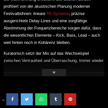
profitiert von der akustischen Planung moderner
Festivalbühnen: lineare
PA-Systeme
, präzise
ausgerichtete Delay-Lines und eine sorgfältige
Abstimmung der Frequenzbereiche sorgen dafür, dass
die wesentlichen Elemente – Kick, Bass, Lead – auch
weit hinten noch in Kohärenz bleiben.
Kuratorisch setzt der Mix auf das Wechselspiel
zwischen Vertrautheit und Überraschung. Immer wieder
leuchten zarte Melodie-Fragmente auf, die an die
großen Chords der 2000er erinnern, um im nächsten
Moment von frischen, perkussiven Patterns abgelöst zu
werden. Diese Dialektik aus Nostalgie und Gegenwart
ist kein Zufall: Sie bedient eine Festival-Realität, in der
sehr unterschiedliche Hörbiografien aufeinandertreffen