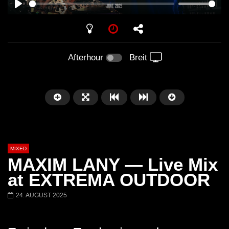
PLAY
Afterhour
Breit
MIXED
MAXIM LANY — Live Mix
at EXTREMA OUTDOOR
24. AUGUST 2025
Später
Barbara Lago @ Kappa
THEMBA @ CAPRI