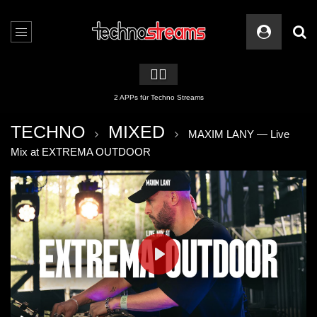
🏳️‍🌈
2 APPs für Techno Streams
TECHNO
MIXED
MAXIM LANY — Live
Mix at EXTREMA OUTDOOR
PLAY