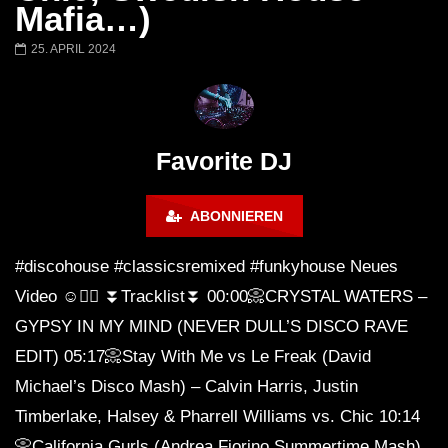
Barbara Lago @ Kappa
THEMBA @ CAPRI
Mafia…)
FuturFestival 2024
FESTIVAL Switzerla
LUCA DEA [Modernit
25. APRIL 2024
Favorite DJ
ABONNIEREN
#discohouse #classicsremixed #funkyhouse Neues
Video ☺️✌🏽 ⏬Tracklist⏬ 00:00📀CRYSTAL WATERS –
GYPSY IN MY MIND (NEVER DULL’S DISCO RAVE
EDIT) 05:17📀Stay With Me vs Le Freak (David
Michael’s Disco Mash) – Calvin Harris, Justin
Timberlake, Halsey & Pharrell Williams vs. Chic 10:14
📀California Gurls (Andrea Fiorino Summertime Mash)