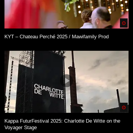
Spä
KYT – Chateau Perché 2025 / Mawifamily Prod
Spä
Kappa FuturFestival 2025: Charlotte De Witte on the
Voyager Stage