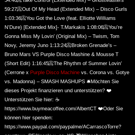
54:46📀Take Control (Extended Mix) – GhostMasters
59:27📀Out Of My Head (Extended Mix) – Disco Gurls
1:03:36📀You Got the Love (feat. Elliotte Williams
N’Dure) [Extended Mix]- T.Markakis 1:08:06📀You’re
Gonna Miss My Lovin’ (Original Mix) – Twism, Tom
Novy, Jeremy Juno 1:13:24📀Broken Grenade’s –
Bruno Mars VS Purple Disco Mashine & Mousse T
(Short Edit) 1:16:45📀The Rhythm of Summer Lovin’
(Cerrone x
Purple Disco Machine
vs. Corona vs. Gotye
vs. Madonna) – SMASH MASHUPS 🛎️Möchten Sie
dieses Projekt finanzieren und unterstützen? ❤️
Unterstützen Sie hier: ☕
https://www.buymeacoffee.com/AlbertCT ❤️Oder Sie
können hier spenden:
https://www.paypal.com/paypalme/ACarrascoTorre?