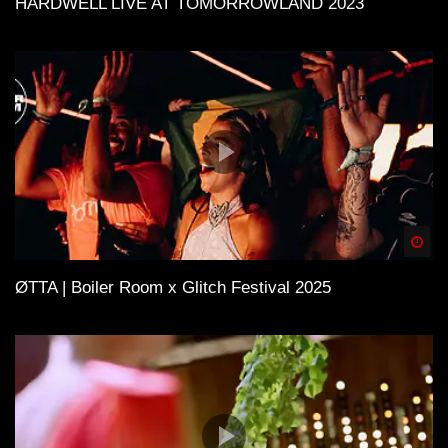
HARDWELL LIVE AT TOMORROWLAND 2023
Spä
ØTTA | Boiler Room x Glitch Festival 2025