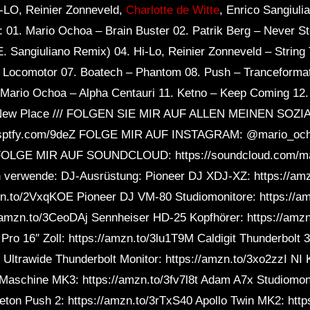
-LO, Reinier Zonneveld,
Charlotte de Witte
, Enrico Sangiuli
e: 01. Mario Ochoa – Brain Buster 02. Patrik Berg – Never S
E. Sangiuliano Remix) 04. Hi-Lo, Reinier Zonneveld – Strin
 – Locomotor 07. Boatech – Phantom 08. Push – Tranceform
Mario Ochoa – Alpha Centauri 11. Ketno – Keep Coming 12. 
 New Place /// FOLGEN SIE MIR AUF ALLEN MEINEN SOZIA
//sptfy.com/9deZ FOLGE MIR AUF INSTAGRAM: @mario_o
LGE MIR AUF SOUNDCLOUD: https://soundcloud.com/mari
h verwende: DJ-Ausrüstung: Pioneer DJ XDJ-XZ: https://am
n.to/2VxqKOE Pioneer DJ VM-80 Studiomonitore: https://a
/amzn.to/3CeoDAj Sennheiser HD-25 Kopfhörer: https://amz
ro 16″ Zoll: https://amzn.to/3lu1T9M Caldigit Thunderbolt 
Ultrawide Thunderbolt Monitor: https://amzn.to/3xo2zzI NI 
 Maschine MK3: https://amzn.to/3fv7l8t Adam A7x Studiomon
eton Push 2: https://amzn.to/3rTxS40 Apollo Twin MK2: htt