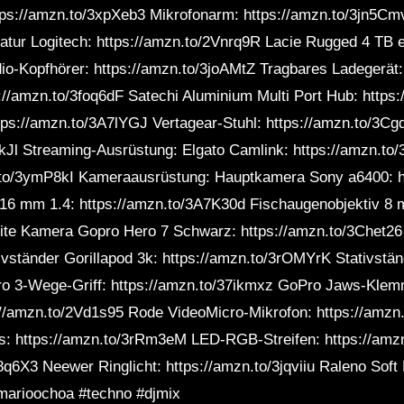
ps://amzn.to/3xpXeb3 Mikrofonarm: https://amzn.to/3jn5Cm
tatur Logitech: https://amzn.to/2Vnrq9R Lacie Rugged 4 TB e
dio-Kopfhörer: https://amzn.to/3joAMtZ Tragbares Ladegerät
://amzn.to/3foq6dF Satechi Aluminium Multi Port Hub: https
ttps://amzn.to/3A7lYGJ Vertagear-Stuhl: https://amzn.to/3C
kJl Streaming-Ausrüstung: Elgato Camlink: https://amzn.to
n.to/3ymP8kI Kameraausrüstung: Hauptkamera Sony a6400: h
 16 mm 1.4: https://amzn.to/3A7K30d Fischaugenobjektiv 8 
eite Kamera Gopro Hero 7 Schwarz: https://amzn.to/3Chet26
tivständer Gorillapod 3k: https://amzn.to/3rOMYrK Stativstän
Pro 3-Wege-Griff: https://amzn.to/37ikmxz GoPro Jaws-Klem
s://amzn.to/2Vd1s95 Rode VideoMicro-Mikrofon: https://amzn
s: https://amzn.to/3rRm3eM LED-RGB-Streifen: https://am
q6X3 Neewer Ringlicht: https://amzn.to/3jqviiu Raleno Soft 
marioochoa #techno #djmix