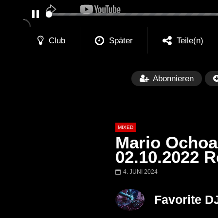
PAUSE
Club
Später
Teile(n)
Abonnieren
MIXED
Mario Ochoa 
02.10.2022 R
4. JUNI 2024
Später
Barbara Lago @ Kappa
THEMBA @ CA
Favorite D
FuturFestival 2024
FESTIVAL Switze
LUCA DEA [Moder