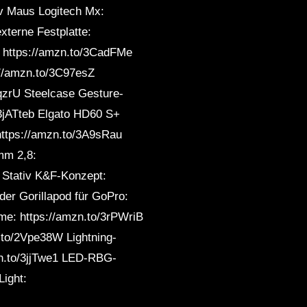
v Maus Logitech Mx:
xterne Festplatte:
: https://amzn.to/3CadFMe
://amzn.to/3C97esZ
gqzrU Steelcase Gesture-
/3jATteb Elgato HD60 S+
ttps://amzn.to/3A9sRau
mm 2,8:
 Stativ K&F-Konzept:
der Gorillapod für GoPro:
me: https://amzn.to/3rPWriB
.to/2Vpe38W Lightning-
zn.to/3jjTwe1 LED-RBG-
Light: