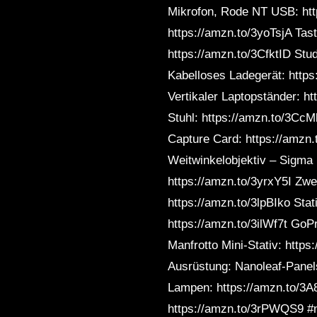
Mikrofon, Rode NT USB: htt
https://amzn.to/3yoTsjA Tas
https://amzn.to/3CfktID Stu
Kabelloses Ladegerät: https
Vertikaler Laptopständer: h
Stuhl: https://amzn.to/3CcM
Capture Card: https://amz
Weitwinkelobjektiv – Sigma
https://amzn.to/3yrxY5I Zw
https://amzn.to/3lpBIko Sta
https://amzn.to/3ilWf7t Go
Manfrotto Mini-Stativ: http
Ausrüstung: Nanoleaf-Panel
Lampen: https://amzn.to/3A8
https://amzn.to/3rPWQS9 #