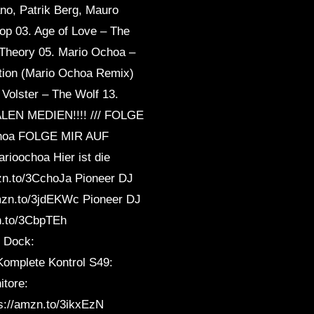
ano, Patrik Berg, Mauro
top 03. Age of Love – The
g Theory 05. Mario Ochoa –
ation (Mario Ochoa Remix)
Volster – The Wolf 13.
LEN MEDIEN!!!! /// FOLGE
choa FOLGE MIR AUF
oochoa Hier ist die
zn.to/3CchoJa Pioneer DJ
mzn.to/3jdEKWc Pioneer DJ
n.to/3CbpTEh
3 Dock:
Komplete Kontrol S49:
itore:
ps://amzn.to/3ikxEzN