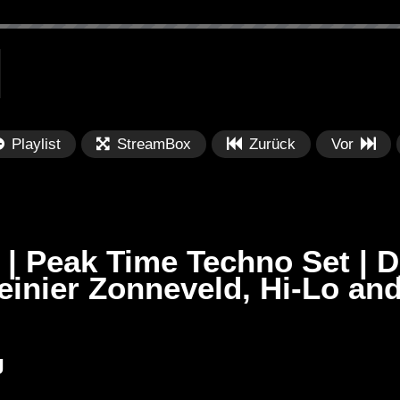
Playlist
StreamBox
Zurück
Vor
| Peak Time Techno Set | D
einier Zonneveld, Hi-Lo an
Später
Später
PRICES
Festival BPM 2025 – Live
De
J
rland 2023 by
Completa
Ma
nity stage]
/ 