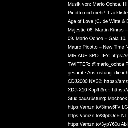
Musik von: Mario Ochoa, HI
Picotto und mehr! Tracklist
Age of Love (C. de Witte & 
Majestic 06. Martin Kinrus
09. Mario Ochoa – Gaia 10. 
Mauro Picotto – New Time
MIR AUF SPOTIFY: https:
TWITTER: @mario_ochoa FO
gesamte Ausrüstung, die ic
CDJ2000 NXS2: https://amz
XDJ-X10 Kopfhörer: https:/
Studioausrüstung: Macbook P
https://amzn.to/3imw6Fv LG 
https://amzn.to/3fpbOcE NI
https://amzn.to/3ypY60u Abl