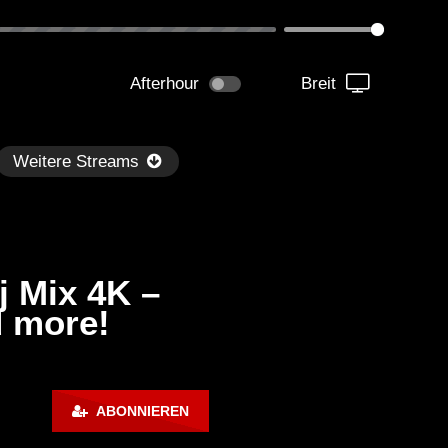
Afterhour
Breit
Weitere Streams
j Mix 4K –
d more!
Später
kmantel Ten – Helena Hauff &
Ángel Molina – Sónar 202
ABONNIEREN
rcel Dettmann | Radar – Aug 2
ARTE Concert
2024