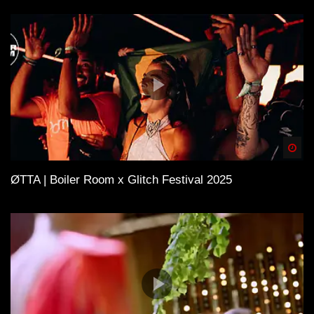
Spä
ØTTA | Boiler Room x Glitch Festival 2025