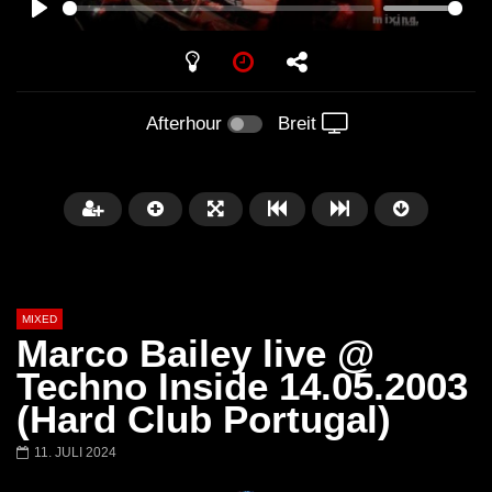
PLAY
Afterhour
Breit
MIXED
Marco Bailey live @
Techno Inside 14.05.2003
(Hard Club Portugal)
Später
11. JULI 2024
Barbara Lago @ Kappa
THEMBA @ CAPRI