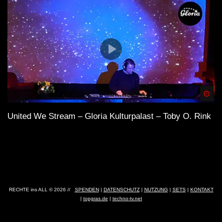
Spä
United We Stream – Gloria Kulturpalast – Toby O. Rink
RECHTE ins ALL © 2026 //
SPENDEN
|
DATENSCHUTZ
|
NUTZUNG
|
SETS
|
KONTAKT
|
topgras.de
|
techno-tv.net