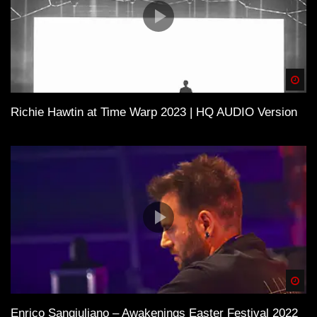
Spä
Richie Hawtin at Time Warp 2023 | HQ AUDIO Version
Spä
Enrico Sangiuliano – Awakenings Easter Festival 2022