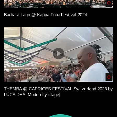
Spä
Barbara Lago @ Kappa FuturFestival 2024
Spä
THEMBA @ CAPRICES FESTIVAL Switzerland 2023 by
LUCA DEA [Modernity stage]