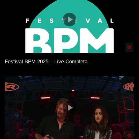
Spä
Festival BPM 2025 – Live Completa
Spä