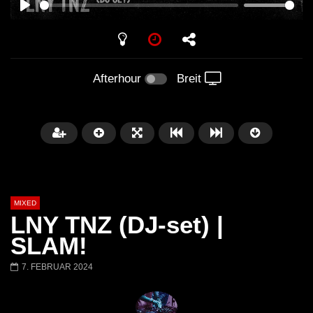
PLAY
Afterhour
Breit
MIXED
LNY TNZ (DJ-set) |
SLAM!
7. FEBRUAR 2024
Später
Barbara Lago @ Kappa
THEMBA @ CAPRI