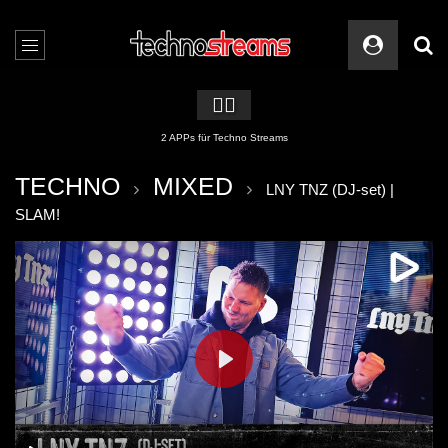
🏳️‍🌈
2 APPs für Techno Streams
TECHNO
MIXED
LNY TNZ (DJ-set) |
SLAM!
PLAY