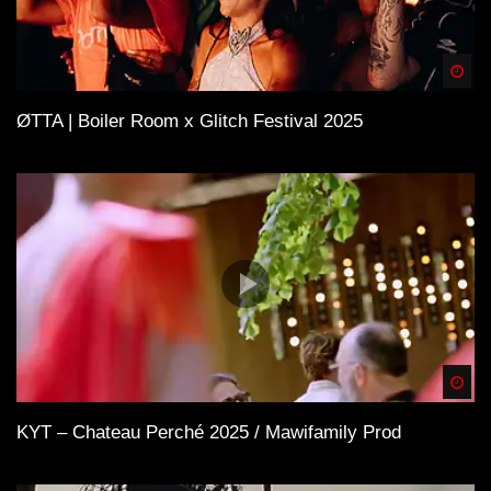
Spä
ØTTA | Boiler Room x Glitch Festival 2025
Spä
KYT – Chateau Perché 2025 / Mawifamily Prod