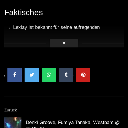
Faktisches
Lexlay ist bekannt für seine aufregenden
Veröffentlichungen, die regelmäßig in renommierten
Clubs in Europa gespielt werden.
Claptone hat im Laufe seiner Karriere zahlreiche
Preise gewonnen und spielt regelmäßig auf großen
Festivals.
Das Pacha Barcelona ist weltweit für seine
glamouröse Atmosphäre und seine hochkarätigen
Zurück
Line-ups bekannt.
Denki Groove, Fumiya Tanaka, Westbam @