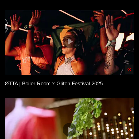
Spä
ØTTA | Boiler Room x Glitch Festival 2025