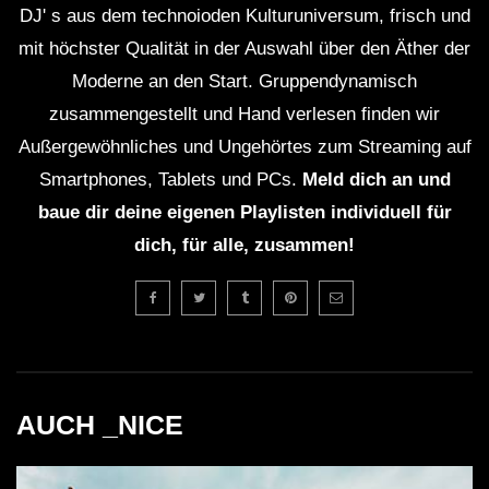
DJ' s aus dem technoioden Kulturuniversum, frisch und
zurückreicht.
mit höchster Qualität in der Auswahl über den Äther der
Moderne an den Start. Gruppendynamisch
Zusätzliche visuelle Attraktionen, einschließlich
zusammengestellt und Hand verlesen finden wir
Lichtshows und Bühnenperformances, werden die
Außergewöhnliches und Ungehörtes zum Streaming auf
gesamte Erfahrung abrunden.
Smartphones, Tablets und PCs.
Meld dich an und
baue dir deine eigenen Playlisten individuell für
Kritische Analyse
dich, für alle, zusammen!
Obwohl die Erwartungen an das Event immens sind,
gibt es auch kritische Überlegungen. Die House-
Musikszene ist sehr wettbewerbsintensiv, und selbst
große Namen müssen sich ständig neu erfinden, um
relevant zu bleiben. Die Frage, ob Lexlay und Claptone
AUCH _NICE
diesen Anforderungen gerecht werden können, steht im
Raum. Außerdem könnte die hohe Technologie in der 4K