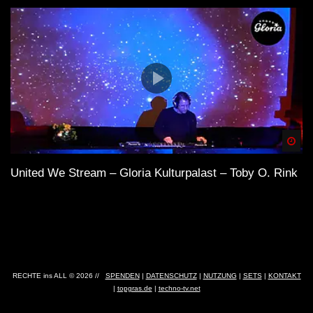
Spä
United We Stream – Gloria Kulturpalast – Toby O. Rink
RECHTE ins ALL © 2026 //
SPENDEN
|
DATENSCHUTZ
|
NUTZUNG
|
SETS
|
KONTAKT
|
topgras.de
|
techno-tv.net