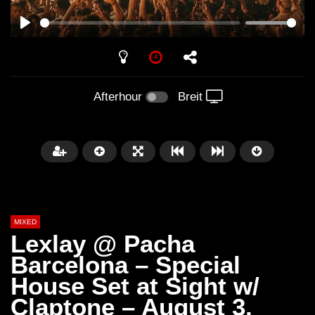
PLAY
Afterhour
Breit
MIXED
Lexlay @ Pacha
Barcelona – Special
House Set at Sight w/
Später
Claptone – August 3,