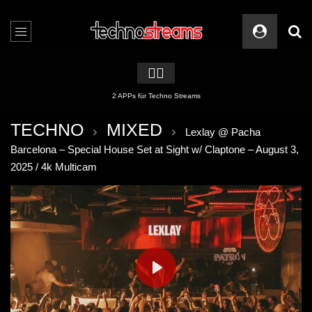
🏳️‍🌈
2 APPs für Techno Streams
TECHNO
MIXED
Lexlay @ Pacha
Barcelona – Special House Set at Sight w/ Claptone – August 3,
2025 / 4k Multicam
PLAY