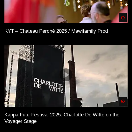
Spä
KYT – Chateau Perché 2025 / Mawifamily Prod
Spä
Kappa FuturFestival 2025: Charlotte De Witte on the
Voyager Stage