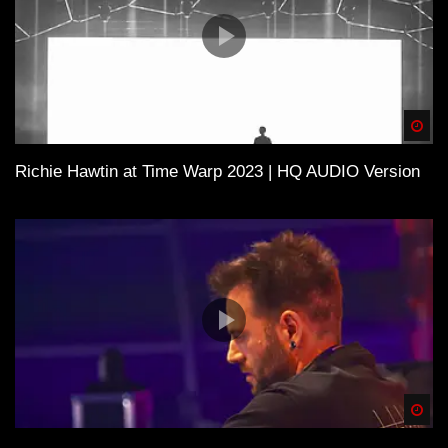
Quellen der Inspiration
House (Musik)
Claptone
Spä
Richie Hawtin at Time Warp 2023 | HQ AUDIO Version
Pacha
Live-Act
DJ
Barcelonas Nachtleben
Veranstaltungstechnik
Spä
Musikfestival