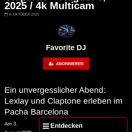
Barbara Lago @ Kappa
THEMBA @ CAPRI
2025 / 4k Multicam
FuturFestival 2024
FESTIVAL Switzerla
LUCA DEA [Modernit
8. OKTOBER 2025
Favorite DJ
ABONNIEREN
Ein unvergesslicher Abend:
Lexlay und Claptone erleben im
Pacha Barcelona
Am 3.
Entdecken